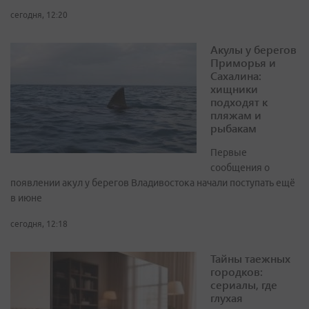
сегодня, 12:20
Акулы у берегов
Приморья и
Сахалина:
хищники
подходят к
пляжам и
рыбакам
Первые
сообщения о
появлении акул у берегов Владивостока начали поступать ещё
в июне
сегодня, 12:18
Тайны таежных
городков:
сериалы, где
глухая