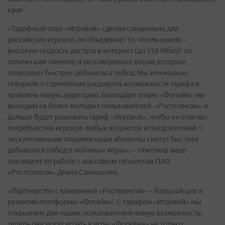
крае.
«Тарифный план «Игровой» сделан специально для
российских игроков, он объединяет то, что им нужно –
высокую скорость доступа в интернет (до 150 Мбит/с по
оптическим линиям) и эксклюзивные опции, которые
позволяют быстрее добиваться побед. Мы изначально
говорили о стремлении расширить возможности тарифа и
привлечь новую аудиторию. Благодаря опции «Фогейм» мы
выходим на более молодых пользователей. «Ростелеком» и
дальше будет развивать тариф «Игровой», чтобы он отвечал
потребностям игроков любых возрастов и предпочтений. С
эксклюзивными опциями наши абоненты смогут быстрее
добиваться побед в любимых играх», – отметила вице-
президент по работе с массовым сегментом ПАО
«Ростелеком» Диана Самошкина.
«Партнерство с компанией «Ростелеком» – большой шаг в
развитии платформы «Фогейм». С тарифом «Игровой» мы
открываем для наших пользователей новую возможность:
теперь они могут играть в игры «Фогейма» не только