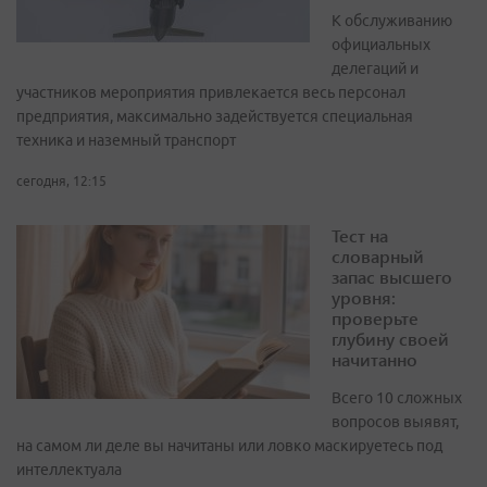
К обслуживанию
официальных
делегаций и
участников мероприятия привлекается весь персонал
предприятия, максимально задействуется специальная
техника и наземный транспорт
сегодня, 12:15
Тест на
словарный
запас высшего
уровня:
проверьте
глубину своей
начитанно
Всего 10 сложных
вопросов выявят,
на самом ли деле вы начитаны или ловко маскируетесь под
интеллектуала