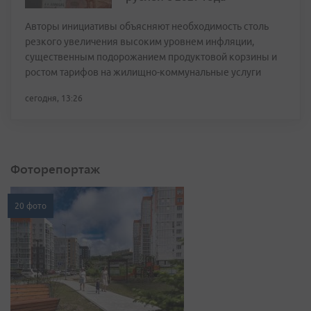
Авторы инициативы объясняют необходимость столь
резкого увеличения высоким уровнем инфляции,
существенным подорожанием продуктовой корзины и
ростом тарифов на жилищно-коммунальные услуги
сегодня, 13:26
Фоторепортаж
20 фото