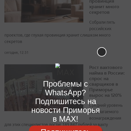
провинция
хранит много
секретов
Собрали пять
российских
проектов, где глухая провинция хранит слишком много
секретов
сегодня, 12:31
Рост вахтового
найма в России:
спрос на
Проблемы с
сварщиков в
Приморье
WhatsApp?
вырос на 120%
Подпишитесь на
Средний уровень
новости Приморья
предлагаемого
в MAX!
вознаграждения
для этих специалистов достиг 189 847 рублей за вахту