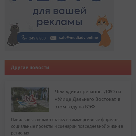
Другие новости
Чем удивят регионы ДФО на
«Улице Дальнего Востока» в
этом году на ВЭФ
Павильоны сделают ставку на иммерсивные форматы,
социальные проекты и сценарии повседневной жизни в
регионах