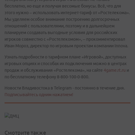
бесплатно, но еще и получая весомые бонусы. Всё, что для
этого нужно – использовать интернет-тариф от «Ростелекома».
Мы уделяем особое внимание построению долгосрочных
отношений с пользователями, поэтому и в дальнейшем
планируем создавать выгодные условия для российских
игроков совместно с «Ростелекомом», – прокомментировал
Иван Мороз, директор по игровым проектам компании Innova.
Узнать подробности о тарифном плане «Игровой», доступных
игровых опциях и способах их подключения можно в центрах
продаж и обслуживания «Ростелекома», на сайте
4game.rt.ru
и
по бесплатному телефону 8-800-100-0-800.
Новости Владивостока в Telegram - постоянно в течение дня.
Подписывайтесь одним нажатием!
Смотрите также