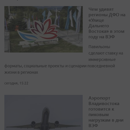
Чем удивят
регионы ДФО на
«Улице
Дальнего
Востока» в этом
году на ВЭФ
Павильоны
сделают ставку на
иммерсивные
форматы, социальные проекты и сценарии повседневной
жизни в регионах
сегодня, 15:22
Аэропорт
Владивостока
готовится к
пиковым
нагрузкам в дни
ВЭФ