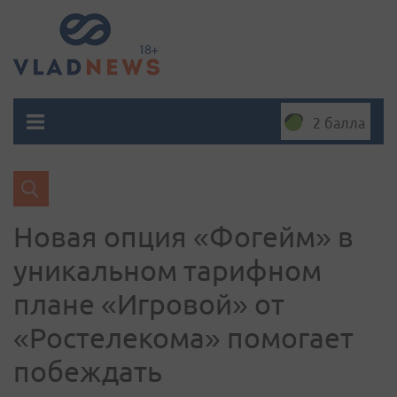
2 балла
Новая опция «Фогейм» в
уникальном тарифном
плане «Игровой» от
«Ростелекома» помогает
побеждать