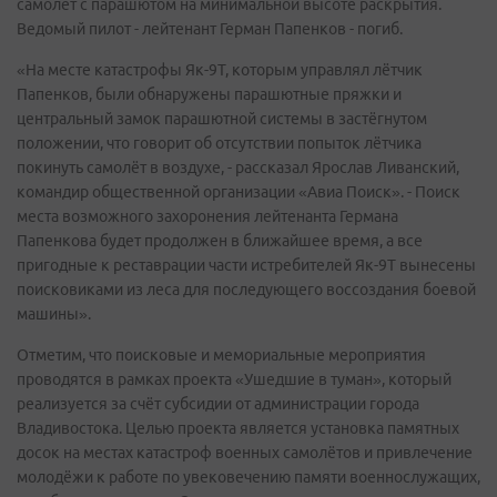
самолёт с парашютом на минимальной высоте раскрытия.
Ведомый пилот - лейтенант Герман Папенков - погиб.
«На месте катастрофы Як-9Т, которым управлял лётчик
Папенков, были обнаружены парашютные пряжки и
центральный замок парашютной системы в застёгнутом
положении, что говорит об отсутствии попыток лётчика
покинуть самолёт в воздухе, - рассказал Ярослав Ливанский,
командир общественной организации «Авиа Поиск». - Поиск
места возможного захоронения лейтенанта Германа
Папенкова будет продолжен в ближайшее время, а все
пригодные к реставрации части истребителей Як-9Т вынесены
поисковиками из леса для последующего воссоздания боевой
машины».
Отметим, что поисковые и мемориальные мероприятия
проводятся в рамках проекта «Ушедшие в туман», который
реализуется за счёт субсидии от администрации города
Владивостока. Целью проекта является установка памятных
досок на местах катастроф военных самолётов и привлечение
молодёжи к работе по увековечению памяти военнослужащих,