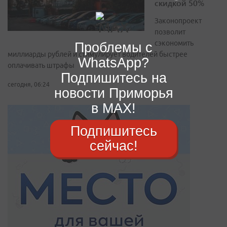
скидкой 50%
Законопроект
позволит
сэкономить
Проблемы с
миллиарды рублей и стимулирует водителей быстрее
WhatsApp?
оплачивать штрафы
Подпишитесь на
сегодня, 06:24
новости Приморья
в MAX!
Подпишитесь
сейчас!