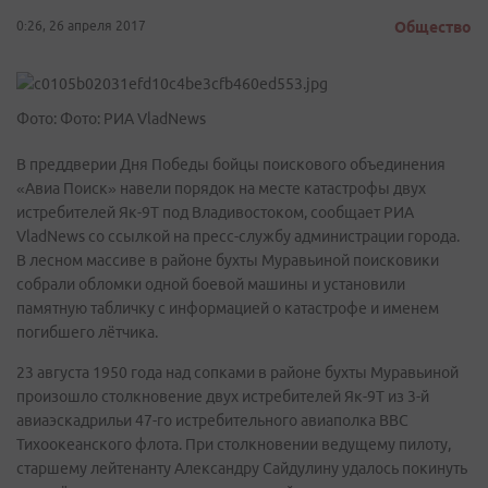
0:26, 26 апреля 2017
Общество
Фото: Фото: РИА VladNews
В преддверии Дня Победы бойцы поискового объединения
«Авиа Поиск» навели порядок на месте катастрофы двух
истребителей Як-9Т под Владивостоком, сообщает РИА
VladNews со ссылкой на пресс-службу администрации города.
В лесном массиве в районе бухты Муравьиной поисковики
собрали обломки одной боевой машины и установили
памятную табличку с информацией о катастрофе и именем
погибшего лётчика.
23 августа 1950 года над сопками в районе бухты Муравьиной
произошло столкновение двух истребителей Як-9Т из 3-й
авиаэскадрильи 47-го истребительного авиаполка ВВС
Тихоокеанского флота. При столкновении ведущему пилоту,
старшему лейтенанту Александру Сайдулину удалось покинуть