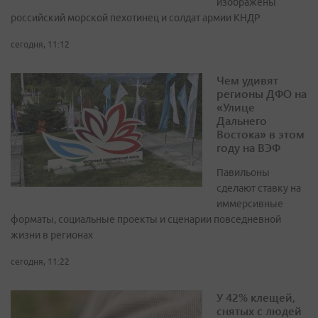
изображены
российский морской пехотинец и солдат армии КНДР
сегодня, 11:12
Чем удивят
регионы ДФО на
«Улице
Дальнего
Востока» в этом
году на ВЭФ
Павильоны
сделают ставку на
иммерсивные
форматы, социальные проекты и сценарии повседневной
жизни в регионах
сегодня, 11:22
У 42% клещей,
снятых с людей