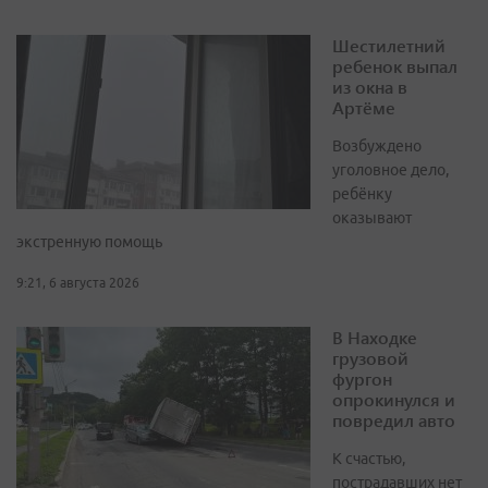
Шестилетний
ребенок выпал
из окна в
Артёме
Возбуждено
уголовное дело,
ребёнку
оказывают
экстренную помощь
9:21, 6 августа 2026
В Находке
грузовой
фургон
опрокинулся и
повредил авто
К счастью,
пострадавших нет