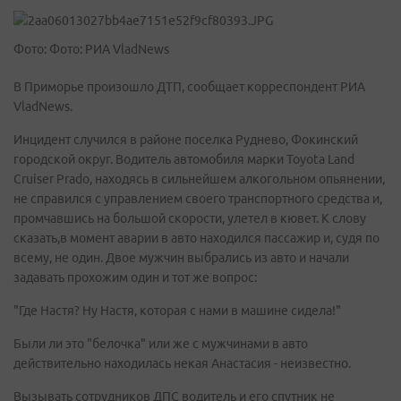
Фото: Фото: РИА VladNews
В Приморье произошло ДТП, сообщает корреспондент РИА
VladNews.
Инцидент случился в районе поселка Руднево, Фокинский
городской округ. Водитель автомобиля марки Toyota Land
Cruiser Prado, находясь в сильнейшем алкогольном опьянении,
не справился с управлением своего транспортного средства и,
промчавшись на большой скорости, улетел в кювет. К слову
сказать,в момент аварии в авто находился пассажир и, судя по
всему, не один. Двое мужчин выбрались из авто и начали
задавать прохожим один и тот же вопрос:
"Где Настя? Ну Настя, которая с нами в машине сидела!"
Были ли это "белочка" или же с мужчинами в авто
действительно находилась некая Анастасия - неизвестно.
Вызывать сотрудников ДПС водитель и его спутник не