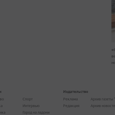
«
в
н
и
Издательство
во
Спорт
Реклама
Архив газеты 
ка
Интервью
Редакция
Архив новост
ика
Город на ладони