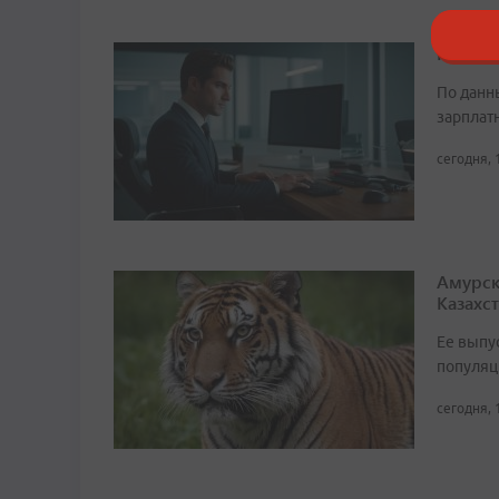
Кто в 
По данн
зарплат
сегодня, 
Амурск
Казахс
Ее выпу
популяц
сегодня, 