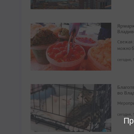
Ярмарк
Владив
Свежая 
можно б
сегодня, 
Благот
во Вла
Мероприя
сегодня, 
Пр