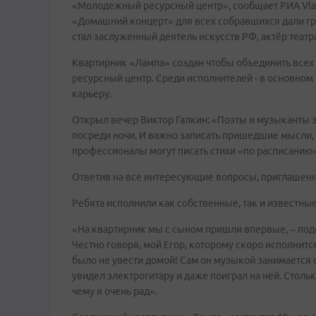
«Молодежный ресурсный центр», сообщает РИА Vlad
«Домашний концерт» для всех собравшихся дали гру
стал заслуженный деятель искусств РФ, актёр театра
Квартирник «Лампа» создан чтобы объединить всех
ресурсный центр. Среди исполнителей - в основно
карьеру.
Открыл вечер Виктор Галкин: «Поэты и музыканты з
посреди ночи. И важно записать пришедшие мысли, п
профессионалы могут писать стихи «по расписанию».
Ответив на все интересующие вопросы, приглашенн
Ребята исполнили как собственные, так и известные
«На квартирник мы с сыном пришли впервые, – поде
Честно говоря, мой Егор, которому скоро исполнится 
было не увести домой! Сам он музыкой занимается с 
увидел электрогитару и даже поиграл на ней. Столь
чему я очень рад».