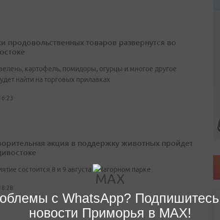
и продовольственных товаров развернутся во
остоке
зелень, картофель, помидоры, огурцы и многое другое
удет найти на торговых прилавках
16:23
ворительная акция в поддержку животных пройдет
дивостоке
тие состоится 8 и 9 августа в Нагорном парке
18:28
облемы с WhatsApp? Подпишитесь
новости Приморья в MAX!