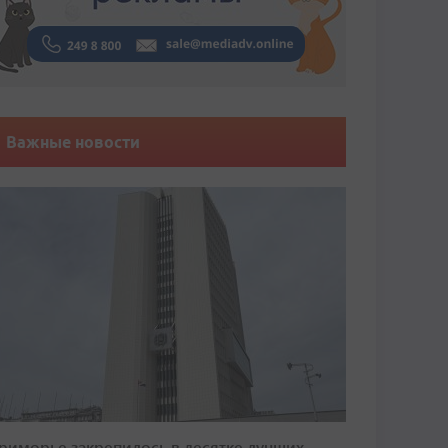
Важные новости
риморье закрепилось в десятке лучших