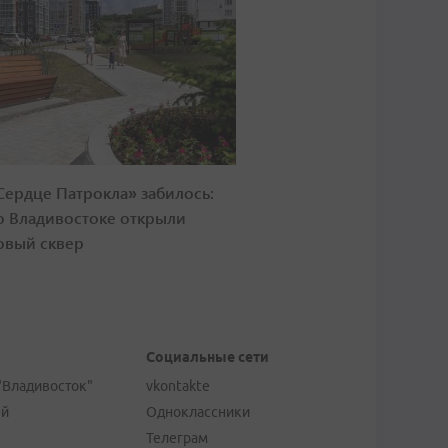
Сердце Патрокла» забилось:
о Владивостоке открыли
овый сквер
Социальные сети
"Владивосток"
vkontakte
ей
Одноклассники
Телеграм