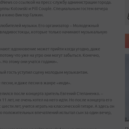
News со ссылкой на пресс-службу администрации города.
ппы Kotowski и Pill Couple. Специальным гостем вечера
 и кино Виктор Галкин.
 любителей музыки. Его организатор – Молодежный
м владивостокцы, которые только начинают музыкальную
нают: вдохновение может прийти когда угодно, даже
отому что уже на утро они могут забыться. Конечно,
 Но этому они учатся годами».
ый гость уступил сцену молодым музыкантам.
 песни, и даже песни в жанре «инди».
лился после концерта зритель Евгений Степаненко. –
11 лет, не очень хотел на него идти. Но после концерта его
шести лет, учится играть на классической гитаре. А здесь он
ко положительных впечатлений испытал сын за один вечер,
П