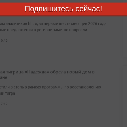
Подпишитесь сейчас!
Приморском крае стал зарабатывать больше: ответ
ым аналитиков hh.ru, за первые шесть месяцев 2026 года
ные предложения в регионе заметно подросли
16:46
ая тигрица «Надежда» обрела новый дом в
тане
стили в степь в рамках программы по восстановлению
ии тигра
17:12