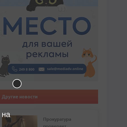
Другие новости
 на
Прокуратура
проверяет