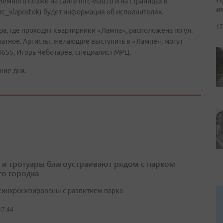
много позже на сайте mrc-vlad.ru и на страницах в
и
rc_vlapostok) будет информация об исполнителях.
17
, где проходят квартирники «Лампа», расположена по ул.
платное. Артисты, желающие выступить в «Лампе», могут
3655, Игорь Чеботарев, специалист МРЦ.
ние дня.
 и тротуары благоустраивают рядом с парком
о городка
синхронизированы с развитием парка
17:44