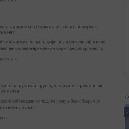
августа 2026
ия с топливом в Приморье: запасы в норме,
жа нет
збежать искусственного дефицита и спекуляций, в крае
ают действовать временные меры предосторожности
августа 2026
орье не пустили крупную партию зараженных
 из Китая
Ф
х кустовой гвоздики и подсолнечника был обнаружен
й цветочный трипс
2
00:25