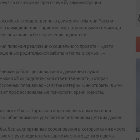
News со ссылкой на пресс-службу администрации
российского общественного движения «Матери России»
и» взаимодействие с приемными, патронатными семьями, а
ти, оставшиеся без попечения родителей.
ния положил реализацию социального проекта – «Дети
лишенных родительской заботы и тепла, в семьи», –
лениями работы регионального движения служит
ьями об их родительской ответственности, которая
ссионных площадках «Счастье матери». Они открыты в 24-х
тают профессиональные психологи, врачи, юристы,
тизанске Ольга Портасова поделившись опытом своей
ия особое внимание уделяют воспитанником детских домов.
бы, батлы, спортивные соревнования в которых сами вместе
твуем с руководителем нашего местного детского дома.
П