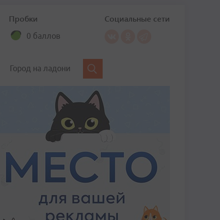
Пробки
Социальные сети
0 баллов
Город на ладони