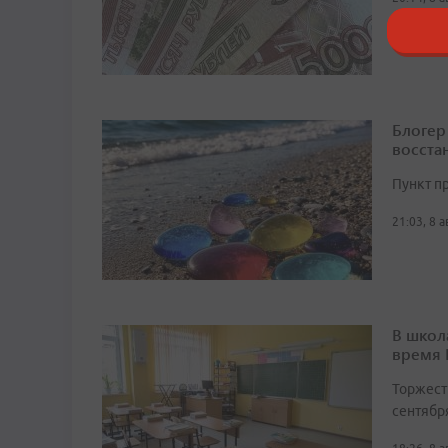
Блогер
восста
Пункт п
21:03, 8 
В школ
время
Торжест
сентябр