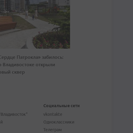
Сердце Патрокла» забилось:
о Владивостоке открыли
овый сквер
Социальные сети
"Владивосток"
vkontakte
ей
Одноклассники
Телеграм