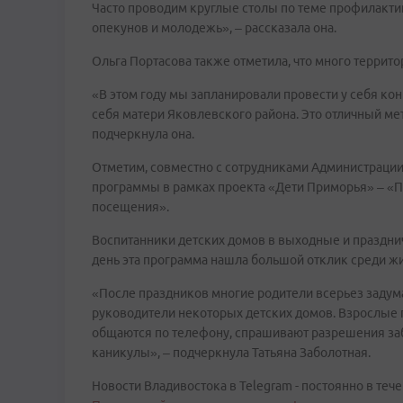
Часто проводим круглые столы по теме профилакти
опекунов и молодежь», – рассказала она.
Ольга Портасова также отметила, что много террито
«В этом году мы запланировали провести у себя ко
себя матери Яковлевского района. Это отличный ме
подчеркнула она.
Отметим, совместно с сотрудниками Администрации
программы в рамках проекта «Дети Приморья» – «Пр
посещения».
Воспитанники детских домов в выходные и праздни
день эта программа нашла большой отклик среди жи
«После праздников многие родители всерьез задума
руководители некоторых детских домов. Взрослые п
общаются по телефону, спрашивают разрешения забр
каникулы», – подчеркнула Татьяна Заболотная.
Новости Владивостока в Telegram - постоянно в тече