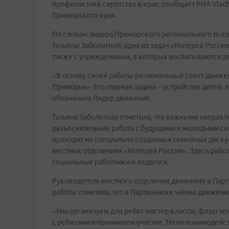
профилактике сиротства в крае, сообщает РИА Vlad
Приморского края.
По словам лидера Приморского регионального Все
Татьяны Заболотной, одна из задач «Матерей Росси
также с учреждениями, в которых воспитываются де
«В основу своей работы региональный совет движе
Приморья». Его главная задача – устройство детей, 
обозначила Лидер движения.
Татьяна Заболотная отметила, что важными направ
разъяснительная работа с будущими и молодыми сем
проходит на специально созданных семейных диску
местных отделениях «Матерей России». Здесь рабо
социальные работники и педагоги.
Руководитель местного отделения движения в Пар
работы отметила, что в Партизанске члены движен
«Мы организуем для ребят мастер-классы, флэш-мо
с ребятами и принимаем участие. Тесно взаимодейс