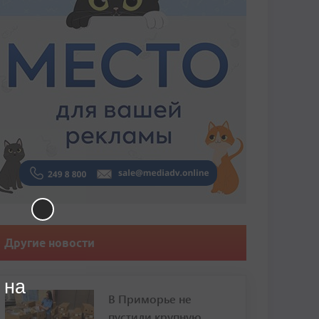
Другие новости
 на
В Приморье не
пустили крупную