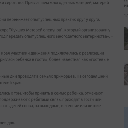
ки сиротства. Приглашаем многодетных матерей, матерей
и
17
рий перенимает опыт успешных практик друг у друга.
нкурс "Лучших Матерей опекунов", который организовали у
тод передать опыт успешного многодетного материнства», –
 края участники движения подключились к реализации
игласи ребенка в гости», более известная как «гостевые
чные дни проводят в семьях приморцев. На сегодняшний
телей края.
лись о том, чтобы принять в семью ребенка, отмечают
оддерживают с ребятами связь, приходят в гости или
ать детей снова, на выходные, весенние или летние
ние дня.