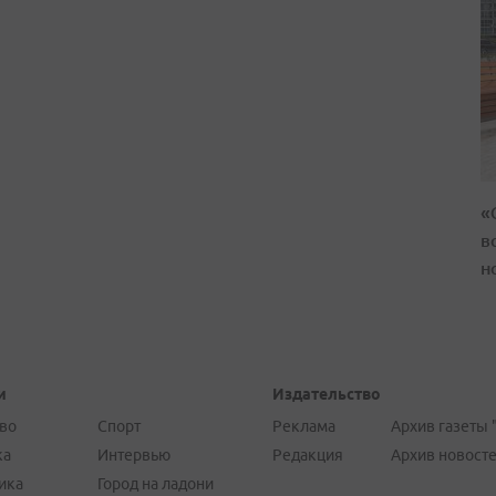
«
в
н
и
Издательство
во
Спорт
Реклама
Архив газеты 
ка
Интервью
Редакция
Архив новост
ика
Город на ладони