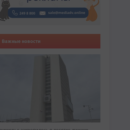
Важные новости
риморье закрепилось в десятке лучших