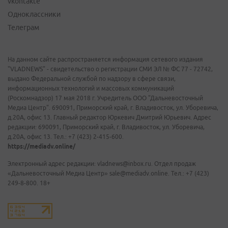
vkontakte
Одноклассники
Телеграм
На данном сайте распространяется информация сетевого издания
"VLADNEWS" - свидетельство о регистрации СМИ ЭЛ № ФС 77 - 72742,
выдано Федеральной службой по надзору в сфере связи,
информационных технологий и массовых коммуникаций
(Роскомнадзор) 17 мая 2018 г. Учредитель ООО "Дальневосточный
Медиа Центр". 690091, Приморский край, г. Владивосток, ул. Уборевича,
д.20А, офис 13. Главный редактор Юркевич Дмитрий Юрьевич. Адрес
редакции: 690091, Приморский край, г. Владивосток, ул. Уборевича,
д.20А, офис 13. Тел.: +7 (423) 2-415-600.
https://mediadv.online/
Электронный адрес редакции: vladnews@inbox.ru. Отдел продаж
«Дальневосточный Медиа Центр» sale@mediadv.online. Тел.: +7 (423)
249-8-800. 18+