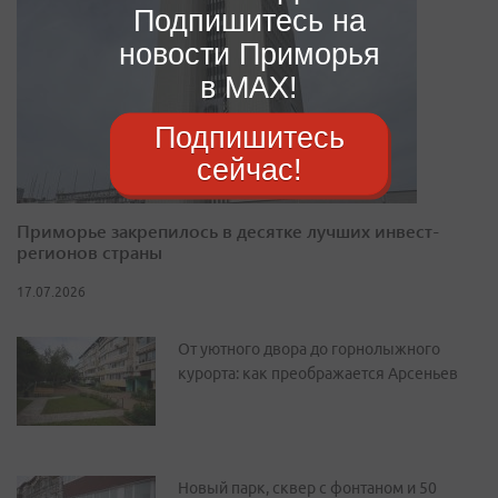
Подпишитесь на
новости Приморья
в MAX!
Подпишитесь
сейчас!
Приморье закрепилось в десятке лучших инвест-
регионов страны
17.07.2026
От уютного двора до горнолыжного
курорта: как преображается Арсеньев
Новый парк, сквер с фонтаном и 50