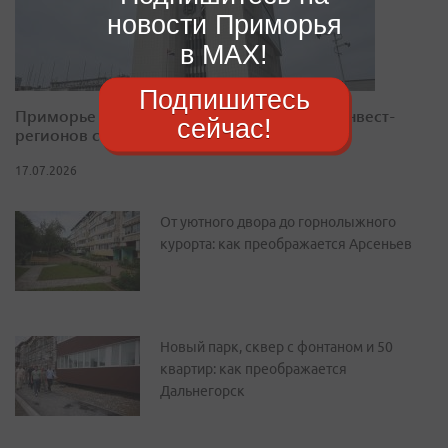
новости Приморья
в MAX!
Подпишитесь
Приморье закрепилось в десятке лучших инвест-
сейчас!
регионов страны
17.07.2026
От уютного двора до горнолыжного
курорта: как преображается Арсеньев
Новый парк, сквер с фонтаном и 50
квартир: как преображается
Дальнегорск