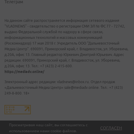
Телеграм
На данном сайте распространяется информация сетевого издания
"VLADNEWS" - свидетельство о регистрации СМИ ЭЛ № ФС 77 - 72742,
выдано Федеральной службой по надзору в сфере связи,
информационных технологий и массовых коммуникаций
(Роскомнадзор) 17 мая 2018 г. Учредитель ООО "Дальневосточный
Медиа Центр". 690091, Приморский край, г. Владивосток, ул. Уборевича,
д.20А, офис 13. Главный редактор Юркевич Дмитрий Юрьевич. Адрес
редакции: 690091, Приморский край, г. Владивосток, ул. Уборевича,
д.20А, офис 13. Тел.: +7 (423) 2-415-600.
https://mediadv.online/
Электронный адрес редакции: vladnews@inbox.ru. Отдел продаж
«Дальневосточный Медиа Центр» sale@mediadv.online. Тел.: +7 (423)
249-8-800. 18+
Просматривая наш сайт, вы соглашаетесь с
СОГЛАСЕН
использованием нами
cookie-файлов
.