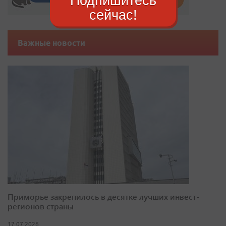
Подпишитесь
сейчас!
Важные новости
Приморье закрепилось в десятке лучших инвест-
регионов страны
17.07.2026