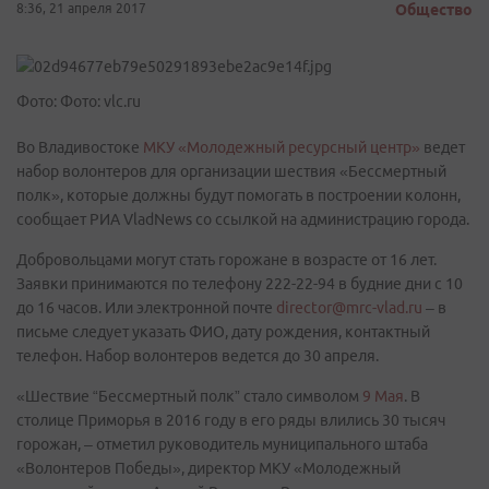
8:36, 21 апреля 2017
Общество
Фото: Фото: vlc.ru
Во Владивостоке
МКУ «Молодежный ресурсный центр»
ведет
набор волонтеров для организации шествия «Бессмертный
полк», которые должны будут помогать в построении колонн,
сообщает РИА VladNews со ссылкой на администрацию города.
Добровольцами могут стать горожане в возрасте от 16 лет.
Заявки принимаются по телефону 222-22-94 в будние дни с 10
до 16 часов. Или электронной почте
director@mrc-vlad.ru
– в
письме следует указать ФИО, дату рождения, контактный
телефон. Набор волонтеров ведется до 30 апреля.
«Шествие “Бессмертный полк” стало символом
9 Мая
. В
столице Приморья в 2016 году в его ряды влились 30 тысяч
горожан, – отметил руководитель муниципального штаба
«Волонтеров Победы», директор МКУ «Молодежный