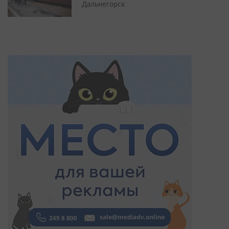
Дальнегорск