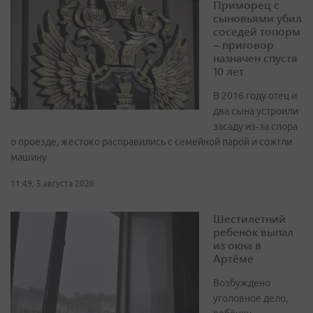
Приморец с
сыновьями убил
соседей топорм
– приговор
назначен спустя
10 лет
В 2016 году отец и
два сына устроили
засаду из‑за спора
о проезде, жестоко расправились с семейной парой и сожгли
машину
11:49, 5 августа 2026
Шестилетний
ребенок выпал
из окна в
Артёме
Возбуждено
уголовное дело,