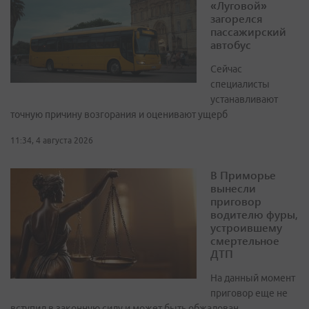
«Луговой»
загорелся
пассажирский
автобус
Сейчас
специалисты
устанавливают
точную причину возгорания и оценивают ущерб
11:34, 4 августа 2026
В Приморье
вынесли
приговор
водителю фуры,
устроившему
смертельное
ДТП
На данный момент
приговор еще не
вступил в законную силу и может быть обжалован