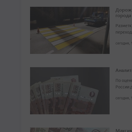
Дорожн
города
Разметк
переход
сегодня, 
Аналит
По оцен
России д
сегодня, 
Максим