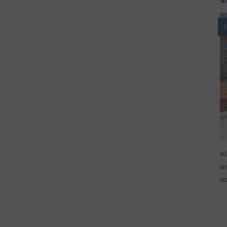
2
«
в
н