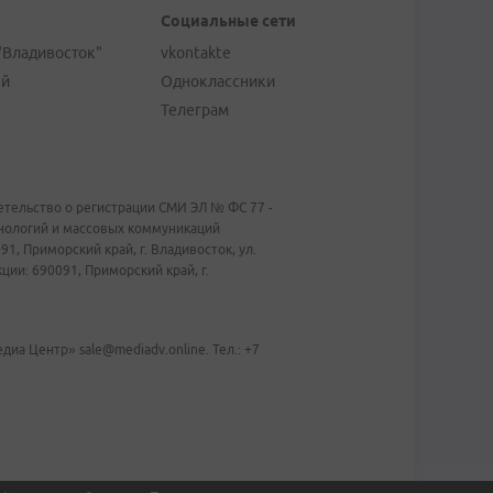
Социальные сети
"Владивосток"
vkontakte
ей
Одноклассники
Телеграм
тельство о регистрации СМИ ЭЛ № ФС 77 -
хнологий и массовых коммуникаций
1, Приморский край, г. Владивосток, ул.
ии: 690091, Приморский край, г.
иа Центр» sale@mediadv.online. Тел.: +7