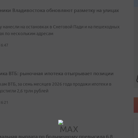
ики Владивостока обновляют разметку на улицах
у нанесли на остановках в Снеговой Пади и на пешеходных
ах по нескольким адресам
16:47
ика ВТБ: рыночная ипотека отыгрывает позиции
кам ВТБ, за семь месяцев 2026 года продажи ипотеки в
остигли 2,6 трлн рублей
16:21
альная выплата по больничному превысила 6,8