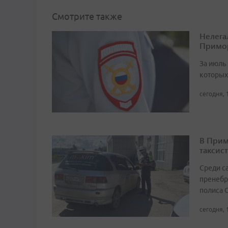
Смотрите также
Нелега
Примо
За июль 
которых
сегодня, 
В Прим
таксист
Среди с
пренебр
полиса 
сегодня, 