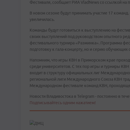
Фестиваля, сообщает РИА VladNews со ссылкой на п
В новом сезоне будут принимать участие 17 команд. 
увеличилась.
Команды будут готовиться к выступлению на фестив
своих выступлений под руководством опытного ред
фестивального турнира «Разминка». Программа фес
подготовку к гала-концерту, но и серию обучающих
Напомним, что игры КВН в Приморском крае проходя
среди университетов. С тех пор игры и турниры КВ
входит в структуру официальных лиг Международно
региональной лиги Международного Союза КВН тра
Международном фестивале команд КВН, проходящем
Новости Владивостока в Telegram - постоянно в тече
Подписывайтесь одним нажатием!