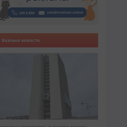
Важные новости
риморье закрепилось в десятке лучших