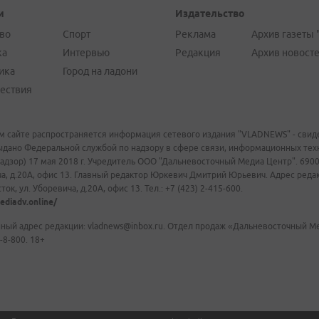
и
Издательство
во
Спорт
Реклама
Архив газеты 
ка
Интервью
Редакция
Архив новост
ика
Город на ладони
ествия
м сайте распространяется информация сетевого издания "VLADNEWS" - свиде
ыдано Федеральной службой по надзору в сфере связи, информационных те
адзор) 17 мая 2018 г. Учредитель ООО "Дальневосточный Медиа Центр". 69009
а, д.20А, офис 13. Главный редактор Юркевич Дмитрий Юрьевич. Адрес редакц
ок, ул. Уборевича, д.20А, офис 13. Тел.: +7 (423) 2-415-600.
ediadv.online/
ный адрес редакции: vladnews@inbox.ru. Отдел продаж «Дальневосточный Мед
-8-800. 18+