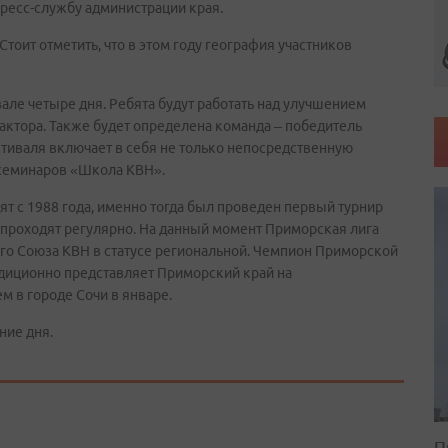
ресс-службу администрации края.
Стоит отметить, что в этом году география участников
але четыре дня. Ребята будут работать над улучшением
актора. Также будет определена команда – победитель
тиваля включает в себя не только непосредственную
 семинаров «Школа КВН».
т с 1988 года, именно тогда был проведен первый турнир
Н проходят регулярно. На данный момент Приморская лига
го Союза КВН в статусе региональной. Чемпион Приморской
диционно представляет Приморский край на
 в городе Сочи в январе.
ние дня.
П