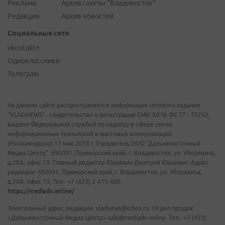
Реклама
Архив газеты "Владивосток"
Редакция
Архив новостей
Социальные сети
vkontakte
Одноклассники
Телеграм
На данном сайте распространяется информация сетевого издания
"VLADNEWS" - свидетельство о регистрации СМИ ЭЛ № ФС 77 - 72742,
выдано Федеральной службой по надзору в сфере связи,
информационных технологий и массовых коммуникаций
(Роскомнадзор) 17 мая 2018 г. Учредитель ООО "Дальневосточный
Медиа Центр". 690091, Приморский край, г. Владивосток, ул. Уборевича,
д.20А, офис 13. Главный редактор Юркевич Дмитрий Юрьевич. Адрес
редакции: 690091, Приморский край, г. Владивосток, ул. Уборевича,
д.20А, офис 13. Тел.: +7 (423) 2-415-600.
https://mediadv.online/
Электронный адрес редакции: vladnews@inbox.ru. Отдел продаж
«Дальневосточный Медиа Центр» sale@mediadv.online. Тел.: +7 (423)