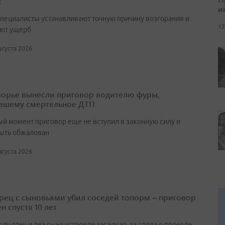
с
и
специалисты устанавливают точную причину возгорания и
17
ют ущерб
августа 2026
орье вынесли приговор водителю фуры,
вшему смертельное ДТП
ый момент приговор еще не вступил в законную силу и
ыть обжалован
августа 2026
ец с сыновьями убил соседей топорм – приговор
н спустя 10 лет
оду отец и два сына устроили засаду из‑за спора о проезде,