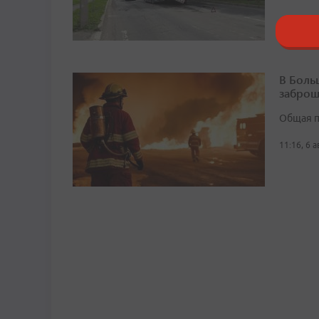
В Боль
заброш
Общая п
11:16, 6 