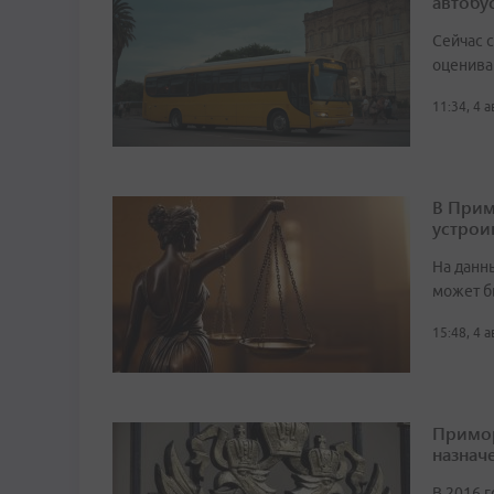
автобу
Сейчас 
оценива
11:34, 4 
В Прим
устрои
На данн
может б
15:48, 4 
Примор
назначе
В 2016 г