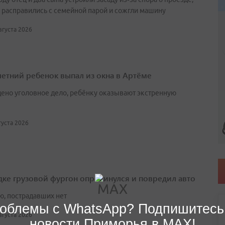
 расправились с семейной парой и сожгли машину
августа 2026
етний ребенок выпал из окна в Артёме
ено уголовное дело, ребёнку оказывают экстренную
вгуста 2026
дке грузовой фургон опрокинулся и повредил авто
ю, пострадавших нет
облемы с WhatsApp? Подпишитесь
августа 2026
новости Приморья в MAX!