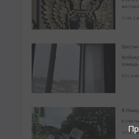
жестоко
11:49, 5 
Шестил
Возбужд
помощь
9:21, 6 а
В Нахо
К счасть
Пр
12:12, 6 