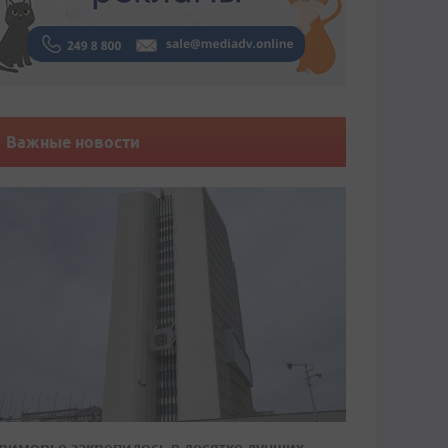
Важные новости
риморье закрепилось в десятке лучших