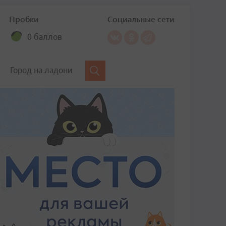
Пробки
Социальные сети
0 баллов
Город на ладони