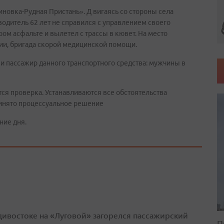
иновка-Рудная Пристань». Д вигаясь со стороны села
водитель 62 лет не справился с управлением своего
ром асфальте и вылетел с трассы в кювет. На место
ии, бригада скорой медицинской помощи.
ь и пассажир данного транспортного средства: мужчины в
ся проверка. Устанавливаются все обстоятельства
ринято процессуальное решение
ние дня.
дивостоке на «Луговой» загорелся пассажирский
П