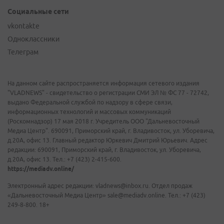
Социальные сети
vkontakte
Одноклассники
Телеграм
На данном сайте распространяется информация сетевого издания
"VLADNEWS" - свидетельство о регистрации СМИ ЭЛ № ФС 77 - 72742,
выдано Федеральной службой по надзору в сфере связи,
информационных технологий и массовых коммуникаций
(Роскомнадзор) 17 мая 2018 г. Учредитель ООО "Дальневосточный
Медиа Центр". 690091, Приморский край, г. Владивосток, ул. Уборевича,
д.20А, офис 13. Главный редактор Юркевич Дмитрий Юрьевич. Адрес
редакции: 690091, Приморский край, г. Владивосток, ул. Уборевича,
д.20А, офис 13. Тел.: +7 (423) 2-415-600.
https://mediadv.online/
Электронный адрес редакции: vladnews@inbox.ru. Отдел продаж
«Дальневосточный Медиа Центр» sale@mediadv.online. Тел.: +7 (423)
249-8-800. 18+