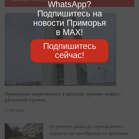
WhatsApp?
Подпишитесь на
новости Приморья
в MAX!
Подпишитесь
сейчас!
Приморье закрепилось в десятке лучших инвест-
регионов страны
17.07.2026
От уютного двора до горнолыжного
курорта: как преображается Арсеньев