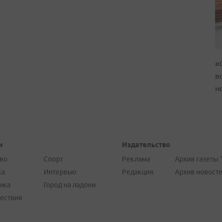
«
в
н
и
Издательство
во
Спорт
Реклама
Архив газеты 
ка
Интервью
Редакция
Архив новост
ика
Город на ладони
ествия