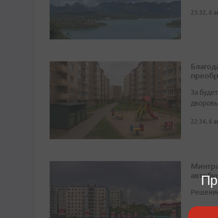
23:32, 6 
Благод
преобр
За буде
дворовы
22:34, 6 
Минтра
автобу
Пр
Решение 
сегодня, 