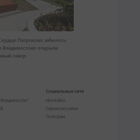
Сердце Патрокла» забилось:
о Владивостоке открыли
овый сквер
Социальные сети
"Владивосток"
vkontakte
ей
Одноклассники
Телеграм