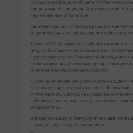
состоялся субботник, сообщает РИА VladNews со сс
приняли участие специалисты административно-тер
неравнодушные островитяне.
Санитарная акция состоялась в районе домов 36-46 
мешков мусора – это порядка девяти кубических ме
Также в АТУ Первомайского района отметили, что н
твердых бытовых отходов. Несмотря на настоятель
населением поселков Попова и Рейнеке администра
на вывоз мусора с обслуживающей организацией и
территорий на образовавшуюся свалку.
«Несанкционированные залежи мусора – одна из п
частного сектора заключить договор с обслуживающ
многоквартирных домов, – рассказали в АТУ Перво
собирает и вывозит морском транспортом на компл
Владивостока».
В управлении дорог и благоустройства администраци
свалку планируется рекультивировать.