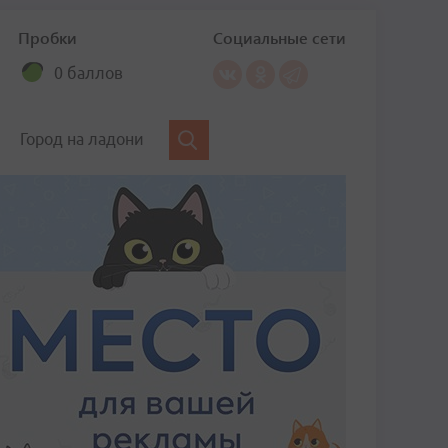
Пробки
Социальные сети
0 баллов
Город на ладони