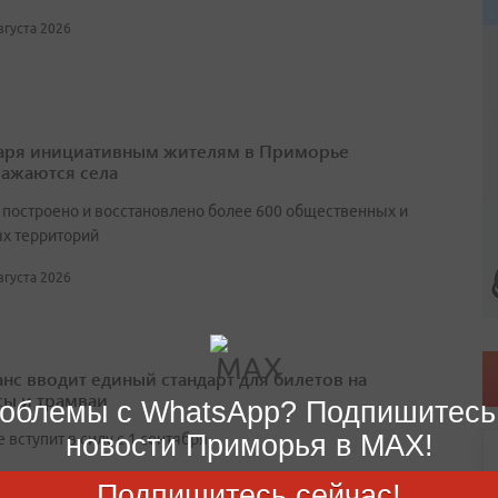
августа 2026
аря инициативным жителям в Приморье
ажаются села
т построено и восстановлено более 600 общественных и
х территорий
августа 2026
нс вводит единый стандарт для билетов на
сы и трамваи
облемы с WhatsApp? Подпишитесь
новости Приморья в MAX!
вступит в силу с 1 сентября
00:26
Подпишитесь сейчас!