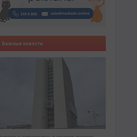
Важные новости
риморье закрепилось в десятке лучших