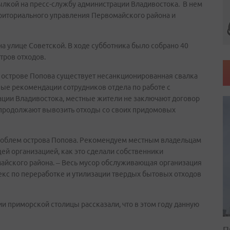
ылкой на пресс-службу администрации Владивостока. В нем
риториального управления Первомайского района и
на улице Советской. В ходе субботника было собрано 40
тров отходов.
а острове Попова существует несанкционированная свалка
ные рекомендации сотрудников отдела по работе с
ции Владивостока, местные жители не заключают договор
 продолжают вывозить отходы со своих придомовых
роблем острова Попова. Рекомендуем местным владельцам
ей организацией, как это сделали собственники
майского района. – Весь мусор обслуживающая организация
екс по переработке и утилизации твердых бытовых отходов
и приморской столицы рассказали, что в этом году данную
П