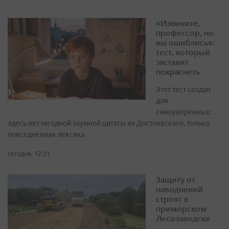
«Извините,
профессор, но
вы ошиблись»:
тест, который
заставит
покраснеть
Этот тест создан
для
самоуверенных:
здесь нет ни одной заумной цитаты из Достоевского, только
повседневная лексика
сегодня, 12:31
Защиту от
наводнений
строят в
приморском
Лесозаводске