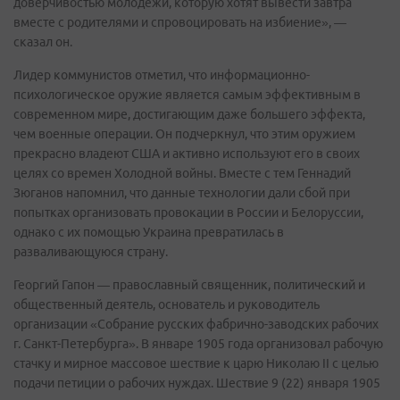
доверчивостью молодежи, которую хотят вывести завтра
вместе с родителями и спровоцировать на избиение», —
сказал он.
Лидер коммунистов отметил, что информационно-
психологическое оружие является самым эффективным в
современном мире, достигающим даже большего эффекта,
чем военные операции. Он подчеркнул, что этим оружием
прекрасно владеют США и активно используют его в своих
целях со времен Холодной войны. Вместе с тем Геннадий
Зюганов напомнил, что данные технологии дали сбой при
попытках организовать провокации в России и Белоруссии,
однако с их помощью Украина превратилась в
разваливающуюся страну.
Георгий Гапон — православный священник, политический и
общественный деятель, основатель и руководитель
организации «Собрание русских фабрично-заводских рабочих
г. Санкт-Петербурга». В январе 1905 года организовал рабочую
стачку и мирное массовое шествие к царю Николаю II с целью
подачи петиции о рабочих нуждах. Шествие 9 (22) января 1905