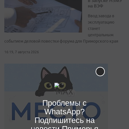
в запуске НЗМУ
на ВЭФ
Ввод завода в
эксплуатацию
станет
центральным
событием деловой повестки форума для Приморского края
16:19, 7 августа 2026
Проблемы с
WhatsApp?
Подпишитесь на
новости Приморья