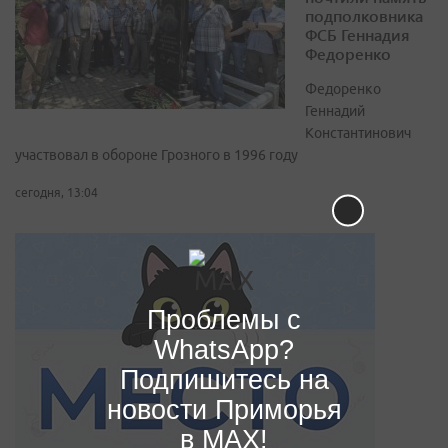
подполковника
ФСБ Геннадия
Федоренко
Федоренко
Геннадий
Константинович
участвовал в обороне Грозного в 1996 году
сегодня, 13:04
Проблемы с
WhatsApp?
Подпишитесь на
новости Приморья
в MAX!