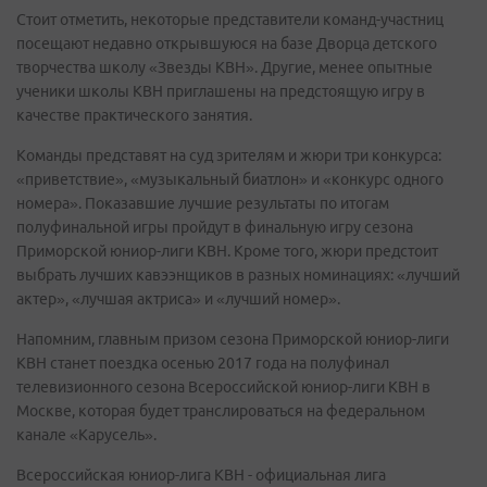
Стоит отметить, некоторые представители команд-участниц
посещают недавно открывшуюся на базе Дворца детского
творчества школу «Звезды КВН». Другие, менее опытные
ученики школы КВН приглашены на предстоящую игру в
качестве практического занятия.
Команды представят на суд зрителям и жюри три конкурса:
«приветствие», «музыкальный биатлон» и «конкурс одного
номера». Показавшие лучшие результаты по итогам
полуфинальной игры пройдут в финальную игру сезона
Приморской юниор-лиги КВН. Кроме того, жюри предстоит
выбрать лучших кавээнщиков в разных номинациях: «лучший
актер», «лучшая актриса» и «лучший номер».
Напомним, главным призом сезона Приморской юниор-лиги
КВН станет поездка осенью 2017 года на полуфинал
телевизионного сезона Всероссийской юниор-лиги КВН в
Москве, которая будет транслироваться на федеральном
канале «Карусель».
Всероссийская юниор-лига КВН - официальная лига