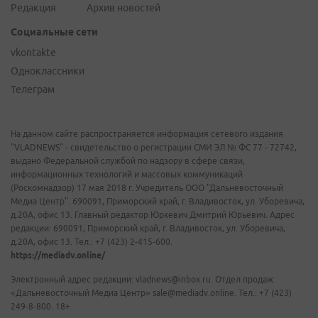
Редакция
Архив новостей
Социальные сети
vkontakte
Одноклассники
Телеграм
На данном сайте распространяется информация сетевого издания
"VLADNEWS" - свидетельство о регистрации СМИ ЭЛ № ФС 77 - 72742,
выдано Федеральной службой по надзору в сфере связи,
информационных технологий и массовых коммуникаций
(Роскомнадзор) 17 мая 2018 г. Учредитель ООО "Дальневосточный
Медиа Центр". 690091, Приморский край, г. Владивосток, ул. Уборевича,
д.20А, офис 13. Главный редактор Юркевич Дмитрий Юрьевич. Адрес
редакции: 690091, Приморский край, г. Владивосток, ул. Уборевича,
д.20А, офис 13. Тел.: +7 (423) 2-415-600.
https://mediadv.online/
Электронный адрес редакции: vladnews@inbox.ru. Отдел продаж
«Дальневосточный Медиа Центр» sale@mediadv.online. Тел.: +7 (423)
249-8-800. 18+