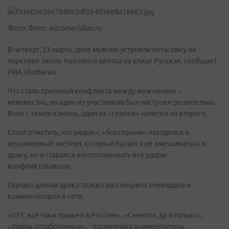
Фото: Фото: astromeridian.ru
В четверг, 23 марта, двое мужчин устроили потасовку на
парковке около торгового центра на улице Русская, сообщает
РИА VladNews.
Что стало причиной конфликта между мужчинами –
неизвестно, но один из участников был настроен решительно.
Взяв с земли камень, один из «героев» налетел на второго.
Стоит отметить, что рядом с «боксерами» находился и
независимый эксперт, который пытался не вмешиваться в
драку, но и старался контролировать все удары
конфликтовавших.
Однако данная драка только рассмешила очевидцев и
комментаторов в сети.
«UFC все-таки пришел в Россию», «Смехота, да и только»,
«Удары отработанные», - посмеялись комментаторы.