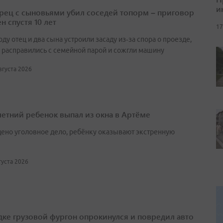
и
ец с сыновьями убил соседей топорм – приговор
н спустя 10 лет
17
оду отец и два сына устроили засаду из‑за спора о проезде,
 расправились с семейной парой и сожгли машину
августа 2026
етний ребенок выпал из окна в Артёме
ено уголовное дело, ребёнку оказывают экстренную
вгуста 2026
дке грузовой фургон опрокинулся и повредил авто