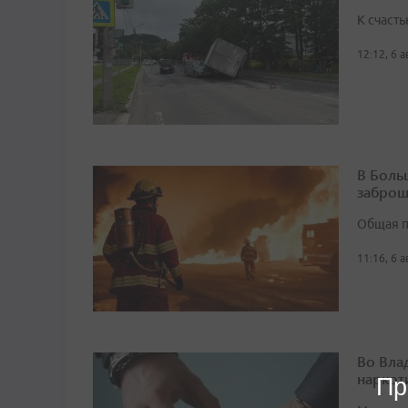
К счасть
12:12, 6 
В Боль
заброш
Общая п
11:16, 6 
Во Вла
наркот
Пр