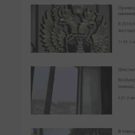
Примор
назначе
В 2016 г
жестоко
11:49, 5 
Шестил
Возбужд
помощь
9:21, 6 а
В Нахо