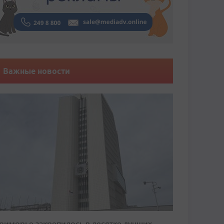
Важные новости
риморье закрепилось в десятке лучших