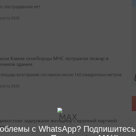
ю, пострадавших нет
августа 2026
шом Камне огнеборцы МЧС потушили пожар в
енном здании
лощадь возгорания составила около 160 квадратных метров
августа 2026
дивостоке задержали женщину с крупной партией
иков
облемы с WhatsApp? Подпишитесь