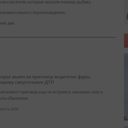
ыли спасатели, которые оказали помощь рыбаку.
знаками сильного переохлаждения.
ние дня.
орье вынесли приговор водителю фуры,
вшему смертельное ДТП
ый момент приговор еще не вступил в законную силу и
ыть обжалован
августа 2026
П