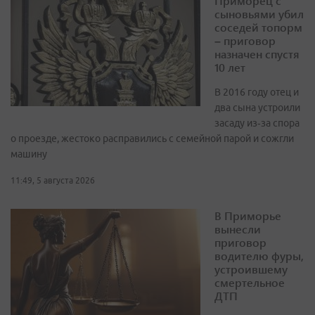
Приморец с
сыновьями убил
соседей топорм
– приговор
назначен спустя
10 лет
В 2016 году отец и
два сына устроили
засаду из‑за спора
о проезде, жестоко расправились с семейной парой и сожгли
машину
11:49, 5 августа 2026
В Приморье
вынесли
приговор
водителю фуры,
устроившему
смертельное
ДТП