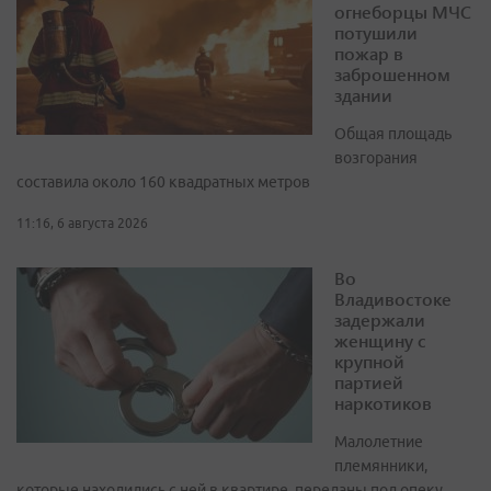
огнеборцы МЧС
потушили
пожар в
заброшенном
здании
Общая площадь
возгорания
составила около 160 квадратных метров
11:16, 6 августа 2026
Во
Владивостоке
задержали
женщину с
крупной
партией
наркотиков
Малолетние
племянники,
которые находились с ней в квартире, переданы под опеку