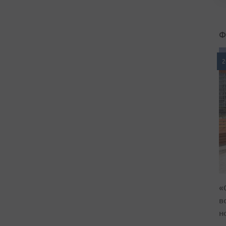
Ф
2
«
в
н