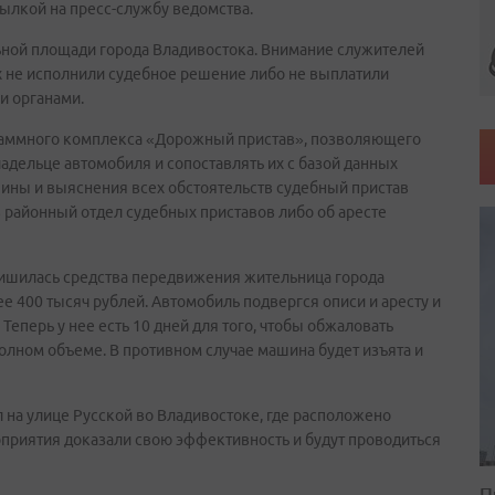
ылкой на пресс-службу ведомства.
ьной площади города Владивостока. Внимание служителей
 не исполнили судебное решение либо не выплатили
 органами.
раммного комплекса «Дорожный пристав», позволяющего
адельце автомобиля и сопоставлять их с базой данных
ины и выяснения всех обстоятельств судебный пристав
 районный отдел судебных приставов либо об аресте
 лишилась средства передвижения жительница города
 400 тысяч рублей. Автомобиль подвергся описи и аресту и
Теперь у нее есть 10 дней для того, чтобы обжаловать
полном объеме. В противном случае машина будет изъята и
л на улице Русской во Владивостоке, где расположено
приятия доказали свою эффективность и будут проводиться
П