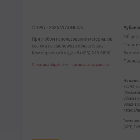
© 1997 - 2026 VLADNEWS
Рубрик
Общест
При любом использовании материалов
Полити
ссылка на vladnews.ru обязательна.
Коммерческий отдел 8 (423) 249-8800
Эконом
Происш
Политика обработки персональных данных
На данно
72742, в
(Роскомн
Уборевич
Владивост
https://m
Электрон
(423) 249