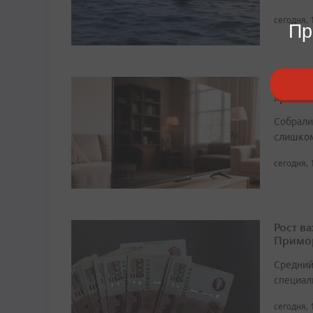
сегодня, 
Пр
Тайны 
хранит
Собрали 
слишком
сегодня, 
Рост в
Примор
Средний
специали
сегодня, 