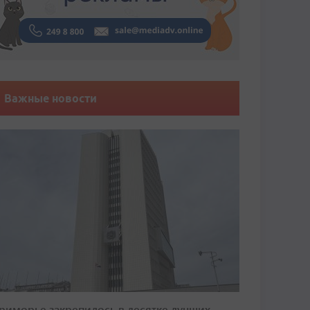
Важные новости
риморье закрепилось в десятке лучших