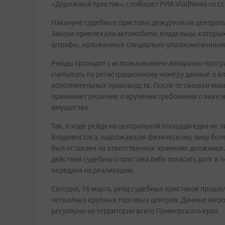
«Дорожный пристав», сообщает РИА VladNews со сс
Накануне судебные приставы дежурили на централ
Закона привлекали автомобили, владельцы которых
штрафы, наложенные специально уполномоченными
Рейды проходят с использованием аппаратно-прог
считывать по регистрационному номеру данные о вл
исполнительных производств. После остановки маш
принимает решение о вручении требования о явке в
имущества.
Так, в ходе рейда на центральной площади едва не
Владивостока, задолжавшая физическому лицу более
был оставлен на ответственное хранение должнице. 
действия судебного пристава либо погасить долг в 
передана на реализацию.
Сегодня, 16 марта, рейд судебных приставов проше
несколько крупных торговых центров. Данные меро
регулярно на территории всего Приморского края.