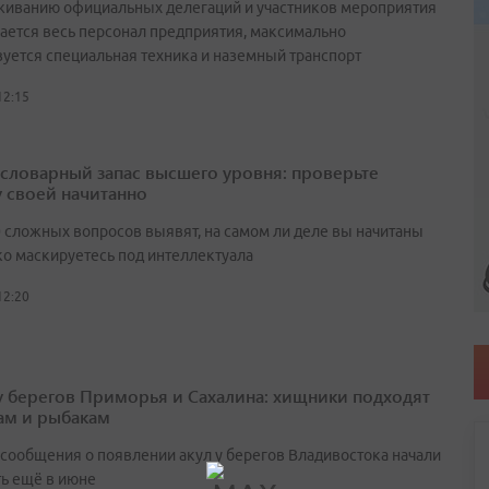
живанию официальных делегаций и участников мероприятия
ается весь персонал предприятия, максимально
вуется специальная техника и наземный транспорт
12:15
а словарный запас высшего уровня: проверьте
у своей начитанно
0 сложных вопросов выявят, на самом ли деле вы начитаны
ко маскируетесь под интеллектуала
12:20
у берегов Приморья и Сахалина: хищники подходят
ам и рыбакам
сообщения о появлении акул у берегов Владивостока начали
ть ещё в июне