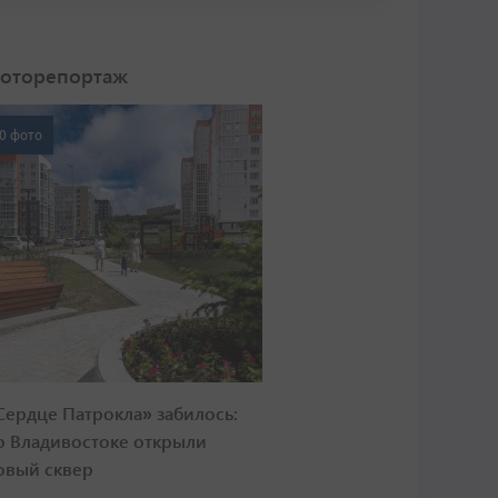
оторепортаж
0 фото
Сердце Патрокла» забилось:
о Владивостоке открыли
овый сквер