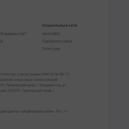
Социальные сети
"Владивосток"
vkontakte
ей
Одноклассники
Телеграм
тельство о регистрации СМИ ЭЛ № ФС 77 -
хнологий и массовых коммуникаций
1, Приморский край, г. Владивосток, ул.
ии: 690091, Приморский край, г.
иа Центр» sale@mediadv.online. Тел.: +7