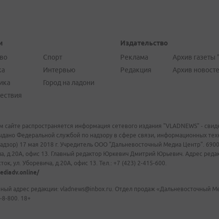
и
Издательство
во
Спорт
Реклама
Архив газеты 
ка
Интервью
Редакция
Архив новост
ика
Город на ладони
ествия
м сайте распространяется информация сетевого издания "VLADNEWS" - свиде
ыдано Федеральной службой по надзору в сфере связи, информационных те
адзор) 17 мая 2018 г. Учредитель ООО "Дальневосточный Медиа Центр". 69009
а, д.20А, офис 13. Главный редактор Юркевич Дмитрий Юрьевич. Адрес редакц
ок, ул. Уборевича, д.20А, офис 13. Тел.: +7 (423) 2-415-600.
ediadv.online/
ный адрес редакции: vladnews@inbox.ru. Отдел продаж «Дальневосточный Мед
-8-800. 18+