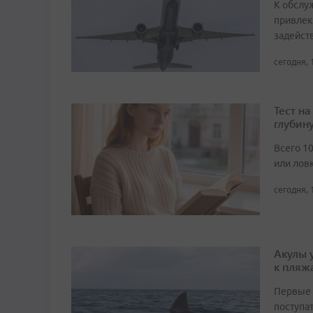
К обслу
привлек
задейст
сегодня, 
Тест н
глубин
Всего 1
или лов
сегодня, 
Акулы 
к пляж
Первые 
поступа