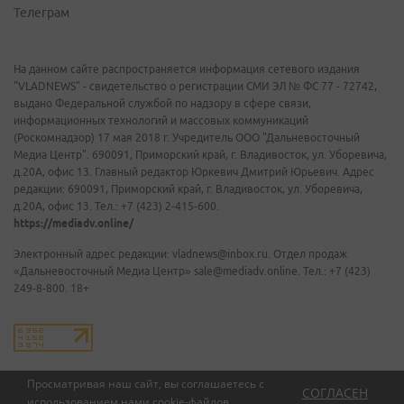
Телеграм
На данном сайте распространяется информация сетевого издания
"VLADNEWS" - свидетельство о регистрации СМИ ЭЛ № ФС 77 - 72742,
выдано Федеральной службой по надзору в сфере связи,
информационных технологий и массовых коммуникаций
(Роскомнадзор) 17 мая 2018 г. Учредитель ООО "Дальневосточный
Медиа Центр". 690091, Приморский край, г. Владивосток, ул. Уборевича,
д.20А, офис 13. Главный редактор Юркевич Дмитрий Юрьевич. Адрес
редакции: 690091, Приморский край, г. Владивосток, ул. Уборевича,
д.20А, офис 13. Тел.: +7 (423) 2-415-600.
https://mediadv.online/
Электронный адрес редакции: vladnews@inbox.ru. Отдел продаж
«Дальневосточный Медиа Центр» sale@mediadv.online. Тел.: +7 (423)
249-8-800. 18+
Просматривая наш сайт, вы соглашаетесь с
СОГЛАСЕН
использованием нами
cookie-файлов
.