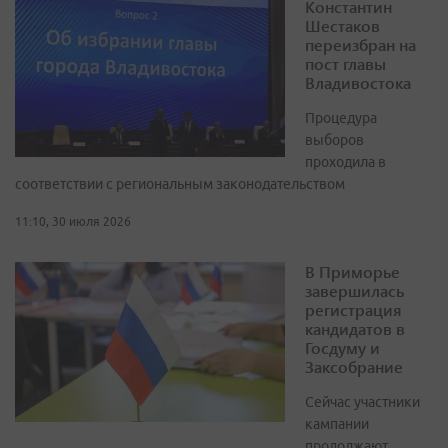
Константин
Шестаков
переизбран на
пост главы
Владивостока
Процедура
выборов
проходила в
соответствии с региональным законодательством
11:10, 30 июля 2026
В Приморье
завершилась
регистрация
кандидатов в
Госдуму и
Заксобрание
Сейчас участники
кампании
продолжают