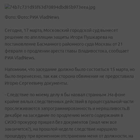
Фото: Фото: РИА VladNews
Сегодня, 17 марта, Московский городской суд вынесет
решение по апелляции защиты Игоря Пушкарева на
постановление Басманного районного суда Москвы от 21
февраля о продлении ареста главы Владивостока, сообщает
РИА VladNews.
Напомним, что заседание должно было состояться 15 марта, но
было перенесено, так как сторона обвинения не предоставила
Игорю Сергеевичу документы.
- Следствие по моему делу я бы назвал странным .На фоне
крайне вялых следственных действий в процессуальной части
прослеживаются запрограммированность и неряшливость.В
декабре на заседание по продлению моего содержания в
СИЗО прокурор пришел без документов (знал чем все
закончится?), на прошлой неделе следствие нарушило
процедуру при временном отстранении меня от должности, на