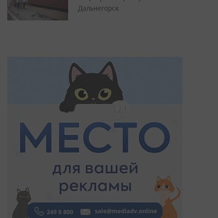
Дальнегорск