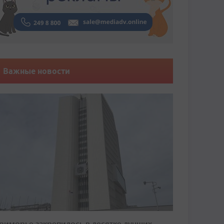
Важные новости
риморье закрепилось в десятке лучших