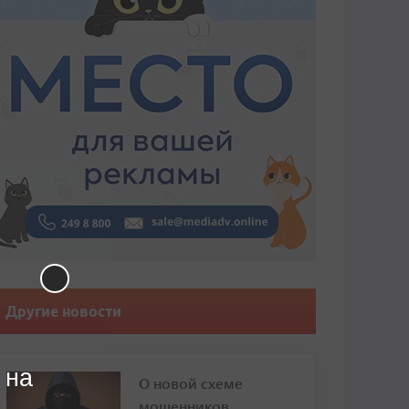
Другие новости
 на
О новой схеме
мошенников