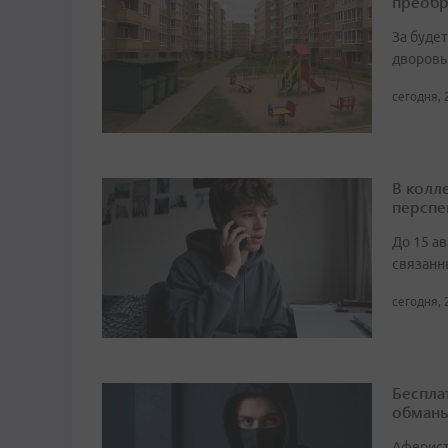
преобр
За буде
дворовы
сегодня, 
В колл
перспе
До 15 а
связанн
сегодня, 
Беспла
обманы
Аферист