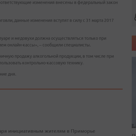
Соответствующие изменения внесены в федеральный закон
говли, данные изменения вступят в силу с 31 марта 2017
 пуаре и медовухи должна осуществляться только при
ием онлайн-кассы», – сообщили специалисты.
ничную продажу алкогольной продукции, в том числе при
пользовать контрольно-кассовую технику.
ние дня.
аря инициативным жителям в Приморье
П