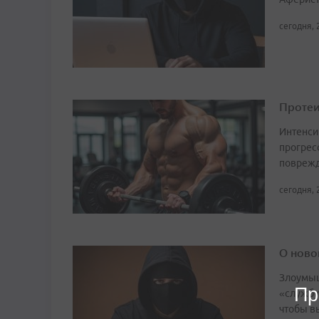
сегодня, 
Протеи
Интенси
прогрес
поврежд
сегодня, 
О ново
Злоумыш
Пр
«службу
чтобы в