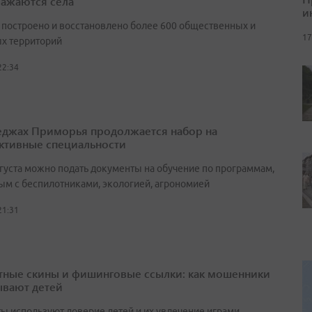
ажаются села
и
т построено и восстановлено более 600 общественных и
17
х территорий
22:34
еджах Приморья продолжается набор на
ктивные специальности
вгуста можно подать документы на обучение по программам,
ым с беспилотниками, экологией, агрономией
21:31
тные скины и фишинговые ссылки: как мошенники
вают детей
ы используют доверие детей и их увлечение играми