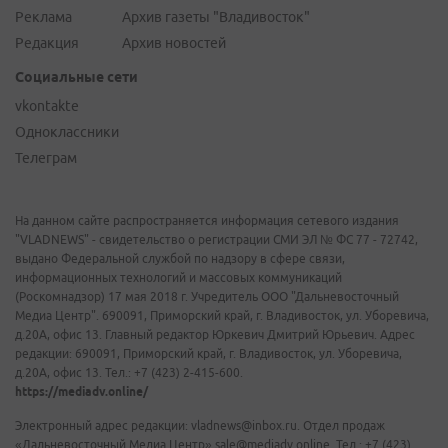
Реклама
Архив газеты "Владивосток"
Редакция
Архив новостей
Социальные сети
vkontakte
Одноклассники
Телеграм
На данном сайте распространяется информация сетевого издания
"VLADNEWS" - свидетельство о регистрации СМИ ЭЛ № ФС 77 - 72742,
выдано Федеральной службой по надзору в сфере связи,
информационных технологий и массовых коммуникаций
(Роскомнадзор) 17 мая 2018 г. Учредитель ООО "Дальневосточный
Медиа Центр". 690091, Приморский край, г. Владивосток, ул. Уборевича,
д.20А, офис 13. Главный редактор Юркевич Дмитрий Юрьевич. Адрес
редакции: 690091, Приморский край, г. Владивосток, ул. Уборевича,
д.20А, офис 13. Тел.: +7 (423) 2-415-600.
https://mediadv.online/
Электронный адрес редакции: vladnews@inbox.ru. Отдел продаж
«Дальневосточный Медиа Центр» sale@mediadv.online. Тел.: +7 (423)