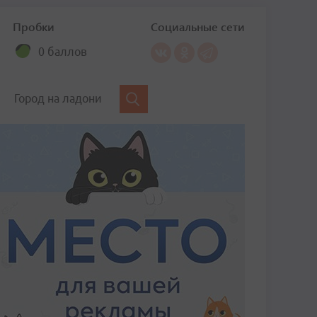
Пробки
Социальные сети
0 баллов
Город на ладони