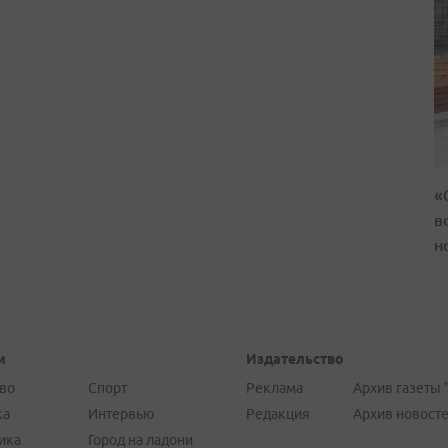
«
в
н
и
Издательство
во
Спорт
Реклама
Архив газеты 
ка
Интервью
Редакция
Архив новост
ика
Город на ладони