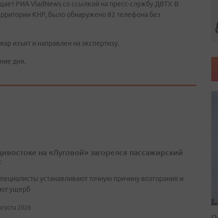
щает РИА VladNews со ссылкой на пресс-службу ДВТУ. В
ерритории КНР, было обнаружено 82 телефона без
овар изъят и направлен на экспертизу.
ние дня.
дивостоке на «Луговой» загорелся пассажирский
с
специалисты устанавливают точную причину возгорания и
ют ущерб
августа 2026
П