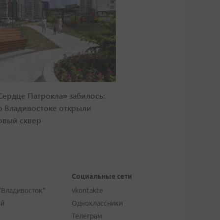
Сердце Патрокла» забилось:
о Владивостоке открыли
овый сквер
Социальные сети
"Владивосток"
vkontakte
ей
Одноклассники
Телеграм