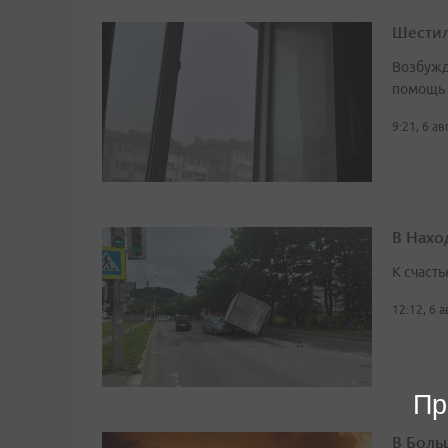
Шестил
Возбужд
помощь
9:21, 6 а
В Нахо
К счасть
12:12, 6 
Пр
В Боль