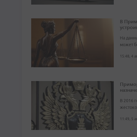
В Прим
устрои
На данн
может б
15:48, 4 
Примор
назначе
В 2016 г
жестоко
11:49, 5 