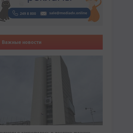
Важные новости
риморье закрепилось в десятке лучших