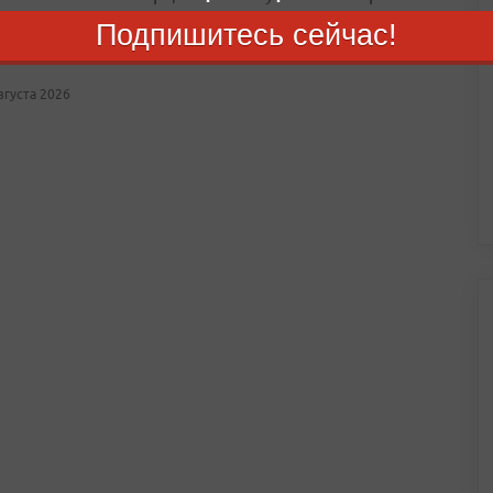
енном здании
Подпишитесь сейчас!
лощадь возгорания составила около 160 квадратных метров
августа 2026