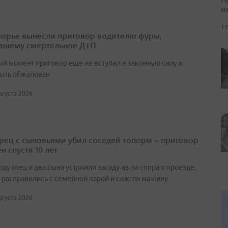
и
17
орье вынесли приговор водителю фуры,
вшему смертельное ДТП
ый момент приговор еще не вступил в законную силу и
ыть обжалован
августа 2026
ец с сыновьями убил соседей топорм – приговор
н спустя 10 лет
оду отец и два сына устроили засаду из‑за спора о проезде,
 расправились с семейной парой и сожгли машину
августа 2026