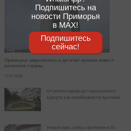
Подпишитесь на
новости Приморья
в MAX!
Подпишитесь
сейчас!
Приморье закрепилось в десятке лучших инвест-
регионов страны
17.07.2026
От уютного двора до горнолыжного
курорта: как преображается Арсеньев
Новый парк, сквер с фонтаном и 50