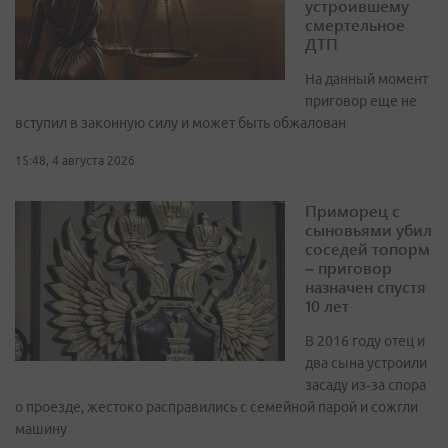
устроившему
смертельное
ДТП
На данный момент
приговор еще не
вступил в законную силу и может быть обжалован
15:48, 4 августа 2026
Приморец с
сыновьями убил
соседей топорм
– приговор
назначен спустя
10 лет
В 2016 году отец и
два сына устроили
засаду из‑за спора
о проезде, жестоко расправились с семейной парой и сожгли
машину