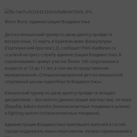
Фото: Фото: Администрация Владивостока
Детско-юношеский турнир по джиу-джитсу пройдет в
воскресенье, 12 марта, в Краевом доме физкультуры
(Партизанский проспект, 2), сообщает РИА VladNews со
ссылкой на пресс-службу администрации Владивостока. В
соревнованиях примут участие более 100 спортсменов в
возрасте от 12 до 17 лет, в том числе представители
муниципальной «Специализированной детско-юношеской
спортивной школы единоборств Владивостока».
Юношеский турнир по джиу-джитсу пройдет в четырех
дисциплинах – duo-system (демонстрация мастерства), ne-waza
(борьба), kakuto kumite (полноконтактные поединки в шлеме)
и fighting-system (полноконтактные поединки).
Администрация Владивостока приглашает жителей и гостей
города поддержать юных спортсменов. Начало соревнований в