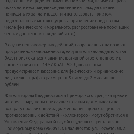
наделенные определенными полномочиями, не имеют права
оказывать неоправданное давление на граждан с целью
принудить их заплатить долги и использовать при этом
недозволенные методы (угрозы, причинение вреда, в том
числе физического и морального, распространение порочащих
честь и достоинство сведений и т. д.).
В случае неправомерных действий, направленных на возврат
просроченной задолженности, нарушители законодательства
будут привлекаться к административной ответственности в
соответствии со ст. 14.57 КоАП РФ. Данная статья
предусматривает наказание для физических и юридических
лиц в виде штрафа в размере от 5 тысяч до 2 миллионов
рублей.
Жители города Владивостока и Приморского края, чьи права и
интересы нарушены при осуществлении деятельности по
возврату просроченной задолженности, в целях защиты от
противозаконных действий «коллекторов» могут обратиться в
Управление Федеральной службы судебных приставов по
Приморскому краю (960091, г. Владивосток, ул. Посьетская, д.