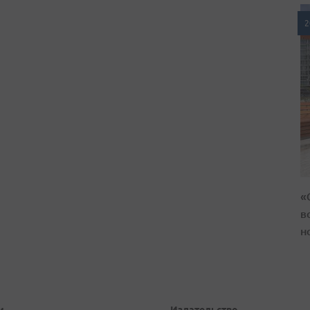
2
«
в
н