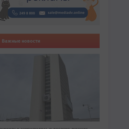
Важные новости
риморье закрепилось в десятке лучших