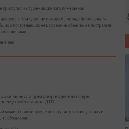
е приступили к тушению жилого помещения.
квидирован. При тушении пожара были задействованы 14
бших и пострадавших нет. Соседние объекты не пострадали.
пециалистами.
ние дня.
орье вынесли приговор водителю фуры,
вшему смертельное ДТП
ый момент приговор еще не вступил в законную силу и
ыть обжалован
П
августа 2026