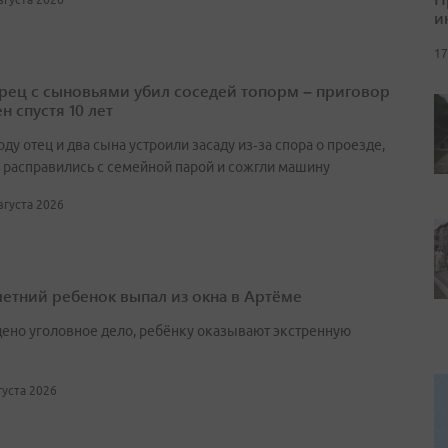
и
17
ец с сыновьями убил соседей топорм – приговор
н спустя 10 лет
оду отец и два сына устроили засаду из‑за спора о проезде,
 расправились с семейной парой и сожгли машину
августа 2026
етний ребенок выпал из окна в Артёме
ено уголовное дело, ребёнку оказывают экстренную
вгуста 2026