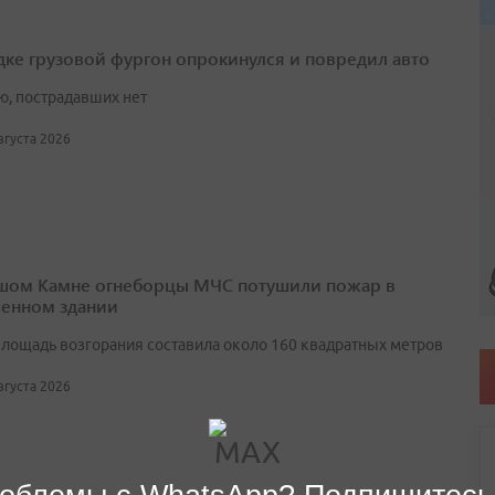
дке грузовой фургон опрокинулся и повредил авто
ю, пострадавших нет
августа 2026
шом Камне огнеборцы МЧС потушили пожар в
енном здании
лощадь возгорания составила около 160 квадратных метров
августа 2026