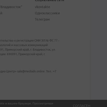
Социальные сети
"Владивосток"
vkontakte
ей
Одноклассники
Телеграм
тельство о регистрации СМИ ЭЛ № ФС 77 -
хнологий и массовых коммуникаций
1, Приморский край, г. Владивосток, ул.
ии: 690091, Приморский край, г.
иа Центр» sale@mediadv.online. Тел.: +7
kie в вашем браузере.
Просматривая
СОГЛАСЕН