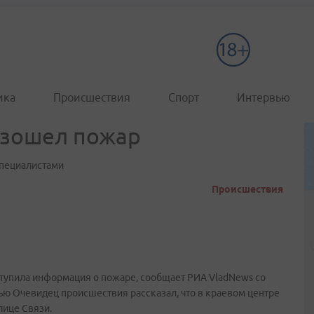
ика
Происшествия
Спорт
Интервью
изошел пожар
специалистами
Происшествия
ступила информация о пожаре, сообщает РИА VladNews со
ью Очевидец происшествия рассказал, что в краевом центре
лице Связи.