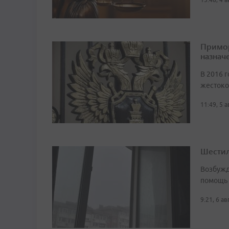
Примор
назначе
В 2016 г
жестоко
11:49, 5 
Шестил
Возбужд
помощь
9:21, 6 а