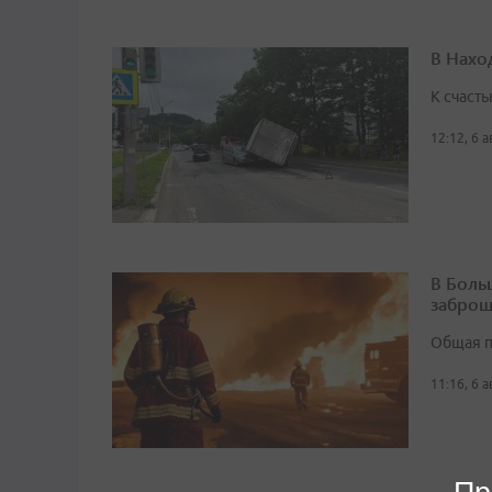
В Нахо
К счасть
12:12, 6 
В Боль
заброш
Общая п
11:16, 6 