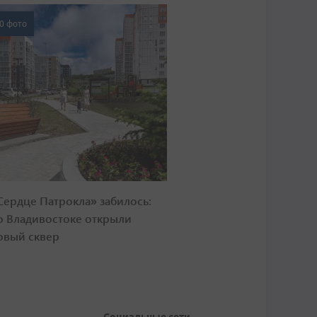
0 фото
Сердце Патрокла» забилось:
о Владивостоке открыли
овый сквер