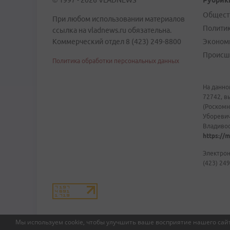
© 1997 - 2026 VLADNEWS
Рубрик
Общест
При любом использовании материалов
Полити
ссылка на vladnews.ru обязательна.
Коммерческий отдел 8 (423) 249-8800
Эконом
Происш
Политика обработки персональных данных
На данно
72742, в
(Роскомн
Уборевич
Владивост
https://m
Электрон
(423) 249
Мы используем cookie, чтобы улучшить ваше восприятие нашего сайт