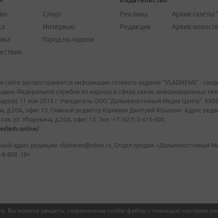
и
Издательство
во
Спорт
Реклама
Архив газеты 
ка
Интервью
Редакция
Архив новост
ика
Город на ладони
ествия
м сайте распространяется информация сетевого издания "VLADNEWS" - свиде
ыдано Федеральной службой по надзору в сфере связи, информационных те
адзор) 17 мая 2018 г. Учредитель ООО "Дальневосточный Медиа Центр". 69009
а, д.20А, офис 13. Главный редактор Юркевич Дмитрий Юрьевич. Адрес редакц
ок, ул. Уборевича, д.20А, офис 13. Тел.: +7 (423) 2-415-600.
ediadv.online/
ный адрес редакции: vladnews@inbox.ru. Отдел продаж «Дальневосточный Мед
-8-800. 18+
а. Вы можете увидеть, сохраненные cookie-файлы с помощью настроек coo