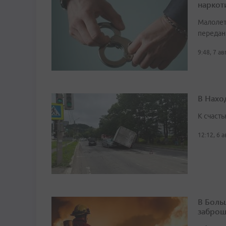
наркот
Малолет
передан
9:48, 7 а
В Нахо
К счасть
12:12, 6 
В Боль
заброш