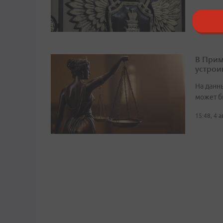
11:49, 5 
В Прим
устрои
На данн
может б
15:48, 4 