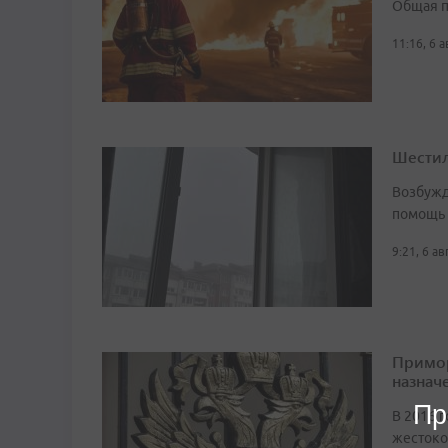
Общая п
11:16, 6 
Шестил
Возбужд
помощь
9:21, 6 а
Примор
назначе
Пр
В 2016 г
жестоко