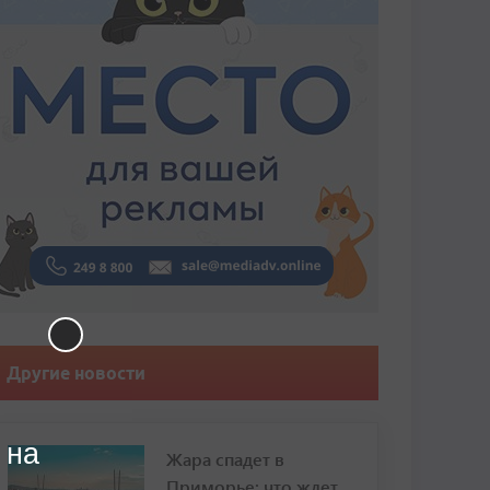
Другие новости
 на
Жара спадет в
Приморье: что ждет