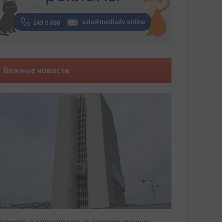
Важные новости
риморье закрепилось в десятке лучших