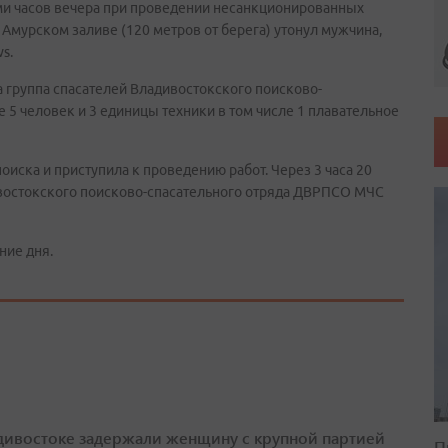
ьми часов вечера при проведении несанкционированных
 Амурском заливе (120 метров от берега) утонул мужчина,
s.
а группа спасателей Владивостокского поисково-
 5 человек и 3 единицы техники в том числе 1 плавательное
оиска и приступила к проведению работ. Через 3 часа 20
ивостокского поисково-спасательного отряда ДВРПСО МЧС
ние дня.
дивостоке задержали женщину с крупной партией
П