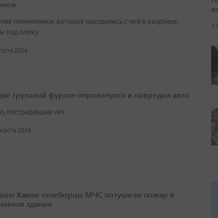
иков
и
ние племянники, которые находились с ней в квартире,
17
ы под опеку
вгуста 2026
дке грузовой фургон опрокинулся и повредил авто
ю, пострадавших нет
августа 2026
шом Камне огнеборцы МЧС потушили пожар в
енном здании