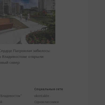
Сердце Патрокла» забилось:
о Владивостоке открыли
овый сквер
Социальные сети
"Владивосток"
vkontakte
ей
Одноклассники