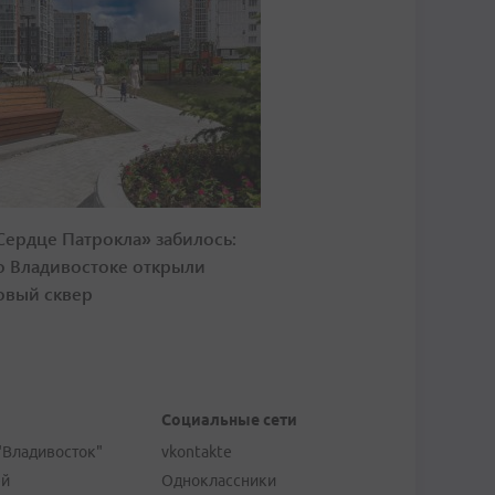
Сердце Патрокла» забилось:
о Владивостоке открыли
овый сквер
Социальные сети
"Владивосток"
vkontakte
ей
Одноклассники