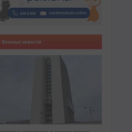
Важные новости
риморье закрепилось в десятке лучших