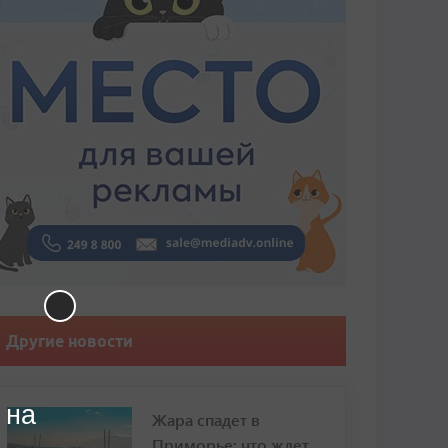
Другие новости
 на
Жара спадет в
Приморье: что ждет