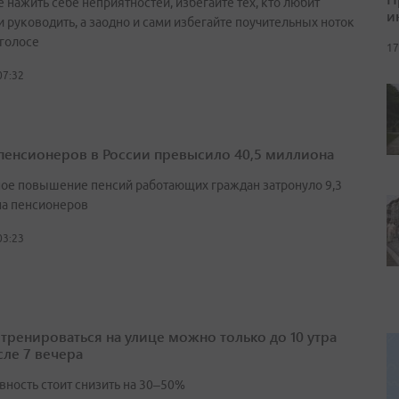
 нажить себе неприятностей, избегайте тех, кто любит
и
и руководить, а заодно и сами избегайте поучительных ноток
 голосе
17
07:32
пенсионеров в России превысило 40,5 миллиона
ое повышение пенсий работающих граждан затронуло 9,3
а пенсионеров
03:23
 тренироваться на улице можно только до 10 утра
сле 7 вечера
вность стоит снизить на 30–50%