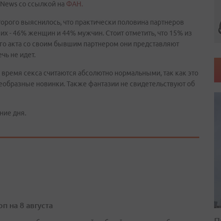
dNews со ссылкой на
ФАН.
торого выяснилось, что практически половина партнеров
них - 46% женщин и 44% мужчин. Стоит отметить, что 15% из
ого акта со своим бывшим партнером они представляют
чь не идет.
 время секса считаются абсолютно нормальными, так как это
оеобразные новинки. Также фантазии не свидетельствуют об
ние дня.
п на 8 августа
П