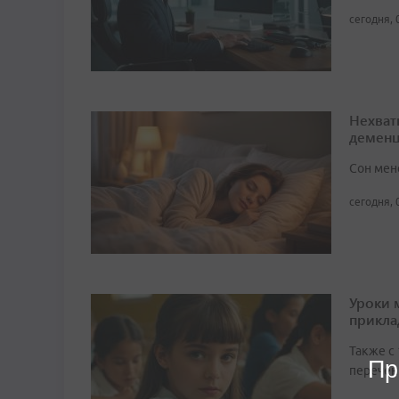
сегодня, 
Нехват
демен
Сон мен
сегодня, 
Уроки 
прикл
Также с
Пр
перечен