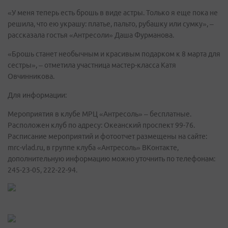
«У меня теперь есть брошь в виде астры. Только я еще пока не
решила, что ею украшу: платье, пальто, рубашку или сумку», –
рассказала гостья «Антресоли» Даша Фурманова.
«Брошь станет необычным и красивым подарком к 8 марта для
сестры», – отметила участница мастер-класса Катя
Овчинникова.
Для информации:
Мероприятия в клубе МРЦ «Антресоль» – бесплатные.
Расположен клуб по адресу: Океанский проспект 99-76.
Расписание мероприятий и фотоотчет размещены на сайте:
mrc-vlad.ru, в группе клуба «Антресоль» ВКонтакте,
дополнительную информацию можно уточнить по телефонам:
245-23-05, 222-22-94.