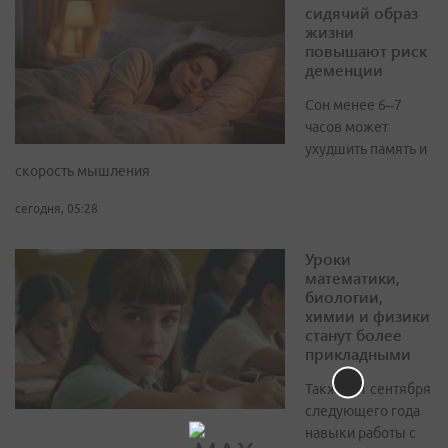
сидячий образ
жизни
повышают риск
деменции
Сон менее 6–7
часов может
ухудшить память и
скорость мышления
сегодня, 05:28
Уроки
математики,
биологии,
химии и физики
станут более
прикладными
Также с 1 сентября
следующего года
навыки работы с