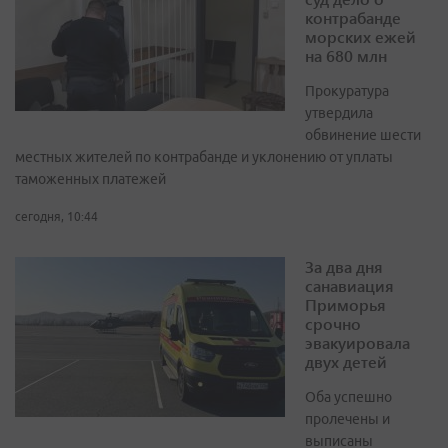
контрабанде
морских ежей
на 680 млн
Прокуратура
утвердила
обвинение шести
местных жителей по контрабанде и уклонению от уплаты
таможенных платежей
сегодня, 10:44
За два дня
санавиация
Приморья
срочно
эвакуировала
двух детей
Оба успешно
пролечены и
выписаны