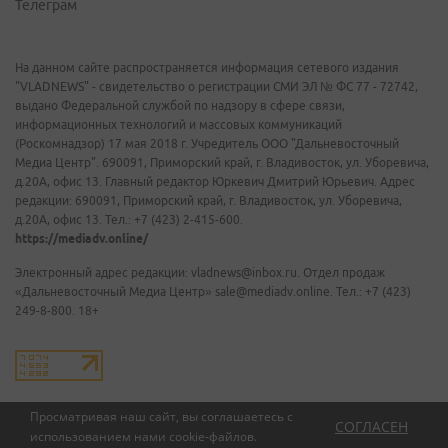
Телеграм
На данном сайте распространяется информация сетевого издания
"VLADNEWS" - свидетельство о регистрации СМИ ЭЛ № ФС 77 - 72742,
выдано Федеральной службой по надзору в сфере связи,
информационных технологий и массовых коммуникаций
(Роскомнадзор) 17 мая 2018 г. Учредитель ООО "Дальневосточный
Медиа Центр". 690091, Приморский край, г. Владивосток, ул. Уборевича,
д.20А, офис 13. Главный редактор Юркевич Дмитрий Юрьевич. Адрес
редакции: 690091, Приморский край, г. Владивосток, ул. Уборевича,
д.20А, офис 13. Тел.: +7 (423) 2-415-600.
https://mediadv.online/
Электронный адрес редакции: vladnews@inbox.ru. Отдел продаж
«Дальневосточный Медиа Центр» sale@mediadv.online. Тел.: +7 (423)
249-8-800. 18+
Просматривая наш сайт, вы соглашаетесь с
СОГЛАСЕН
использованием нами
cookie-файлов
.