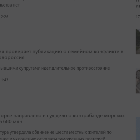
и
ьства нет
17
12:26
я проверяет публикацию о семейном конфликте в
овороссия
ывшими супругами идет длительное противостояние
11:43
орье направлено в суд дело о контрабанде морских
а 680 млн
тура утвердила обвинение шести местных жителей по
анде и уклонению от уплаты таможенных платежей