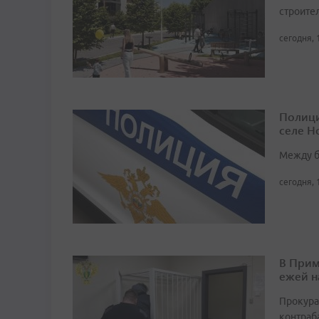
строител
сегодня, 
Полици
селе Н
Между б
сегодня, 
В Прим
ежей н
Прокура
контраб