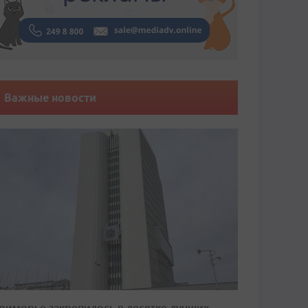
Важные новости
риморье закрепилось в десятке лучших