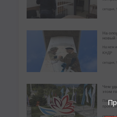
сегодня, 
На опо
новый
На нем 
КНДР
сегодня, 
Чем уд
этом г
Павильо
Пр
проекты
сегодня, 