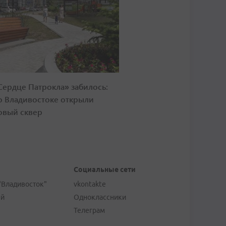
Сердце Патрокла» забилось:
о Владивостоке открыли
овый сквер
Социальные сети
"Владивосток"
vkontakte
ей
Одноклассники
Телеграм