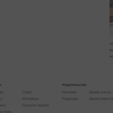
«
в
н
и
Издательство
во
Спорт
Реклама
Архив газеты 
ка
Интервью
Редакция
Архив новост
ика
Город на ладони
ествия