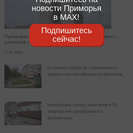
новости Приморья
в MAX!
Подпишитесь
Приморье закрепилось в десятке лучших инвест-
сейчас!
регионов страны
17.07.2026
От уютного двора до горнолыжного
курорта: как преображается Арсеньев
Новый парк, сквер с фонтаном и 50
квартир: как преображается
Дальнегорск