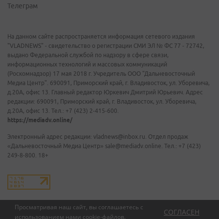
Телеграм
На данном сайте распространяется информация сетевого издания
"VLADNEWS" - свидетельство о регистрации СМИ ЭЛ № ФС 77 - 72742,
выдано Федеральной службой по надзору в сфере связи,
информационных технологий и массовых коммуникаций
(Роскомнадзор) 17 мая 2018 г. Учредитель ООО "Дальневосточный
Медиа Центр". 690091, Приморский край, г. Владивосток, ул. Уборевича,
д.20А, офис 13. Главный редактор Юркевич Дмитрий Юрьевич. Адрес
редакции: 690091, Приморский край, г. Владивосток, ул. Уборевича,
д.20А, офис 13. Тел.: +7 (423) 2-415-600.
https://mediadv.online/
Электронный адрес редакции: vladnews@inbox.ru. Отдел продаж
«Дальневосточный Медиа Центр» sale@mediadv.online. Тел.: +7 (423)
249-8-800. 18+
Просматривая наш сайт, вы соглашаетесь с
СОГЛАСЕН
использованием нами
cookie-файлов
.