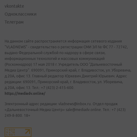
vkontakte
Одноклассники
Телеграм
На данном сайте распространяется информация сетевого издания
"VLADNEWS" - свидетельство о регистрации СМИ ЭЛ № ФС 77 - 72742,
выдано Федеральной службой по надзору в сфере связи,
информационных технологий и массовых коммуникаций
(Роскомнадзор) 17 мая 2018 г. Учредитель ООО "Дальневосточный
Медиа Центр". 690091, Приморский край, г. Владивосток, ул. Уборевича,
д.20А, офис 13. Главный редактор Юркевич Дмитрий Юрьевич. Адрес
редакции: 690091, Приморский край, г. Владивосток, ул. Уборевича,
д.20А, офис 13. Тел.: +7 (423) 2-415-600.
https://mediadv.online/
Электронный адрес редакции: vladnews@inbox.ru. Отдел продаж
«Дальневосточный Медиа Центр» sale@mediadv.online. Тел.: +7 (423)
249-8-800. 18+