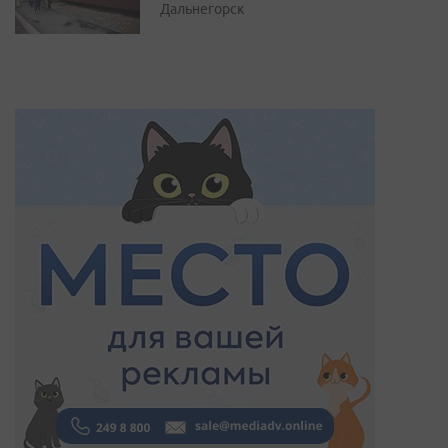
Дальнегорск