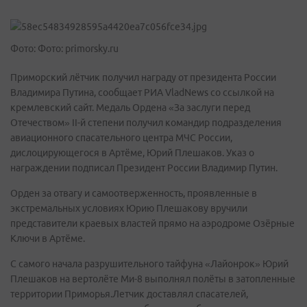
Фото: Фото: primorsky.ru
Приморский лётчик получил награду от президента России
Владимира Путина, сообщает РИА VladNews cо ссылкой на
кремлевский сайт. Медаль Ордена «За заслуги перед
Отечеством» II-й степени получил командир подразделения
авиационного спасательного центра МЧС России,
дислоцирующегося в Артёме, Юрий Плешаков. Указ о
награждении подписал Президент России Владимир Путин.
Орден за отвагу и самоотверженность, проявленные в
экстремальных условиях Юрию Плешакову вручили
представители краевых властей прямо на аэродроме Озёрные
Ключи в Артёме.
С самого начала разрушительного тайфуна «Лайонрок» Юрий
Плешаков на вертолёте Ми-8 выполнял полёты в затопленные
территории Приморья.Летчик доставлял спасателей,