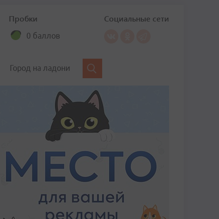
Пробки
Социальные сети
0 баллов
Город на ладони