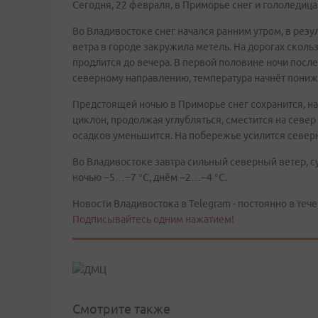
Сегодня, 22 февраля, в Приморье снег и гололедица.
Во Владивостоке снег начался ранним утром, в резу
ветра в городе закружила метель. На дорогах сколь
продлится до вечера. В первой половине ночи посл
северному направлению, температура начнёт пониж
Предстоящей ночью в Приморье снег сохранится, на
циклон, продолжая углубляться, сместится на севе
осадков уменьшится. На побережье усилится северн
Во Владивостоке завтра сильный северный ветер, с
ночью −5…−7 °C, днём −2…−4 °C.
Новости Владивостока в Telegram - постоянно в тече
Подписывайтесь одним нажатием!
Смотрите также