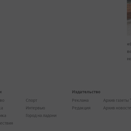
«
в
н
и
Издательство
во
Спорт
Реклама
Архив газеты 
ка
Интервью
Редакция
Архив новост
ика
Город на ладони
ествия