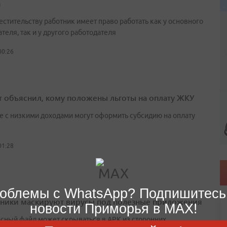
а
естительству работник имеет право работать как у основного
теля, так и у другого работодателя
00:26
т объяснил, кому положены льготы на оплату ЖКУ
е с низкими доходами могут оформить субсидию на оплату
01:28
облемы с WhatsApp? Подпишитесь
ики маскируют вирусы под полезные приложения
новости Приморья в MAX!
сный файл может скрываться в APK из сторонних