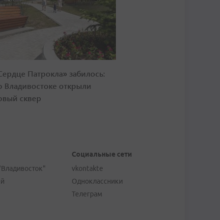
Сердце Патрокла» забилось:
о Владивостоке открыли
овый сквер
Социальные сети
"Владивосток"
vkontakte
ей
Одноклассники
Телеграм