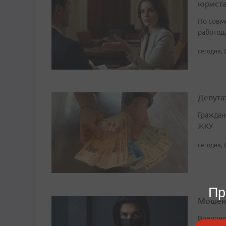
юрист
По совм
работода
сегодня, 
Депута
Граждан
ЖКУ
сегодня, 
Пр
Мошенн
Вредоно