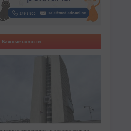
Важные новости
риморье закрепилось в десятке лучших