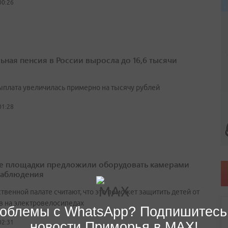
00:26
ьная пенсия в России выросла до 16,6 тысячи
выплата увеличилась примерно на тысячу рублей
01:28
е площадки предложили оборудовать камерами
наблюдения
венной палате считают, что это поможет защитить детей от
в на электровелосипедах
облемы с WhatsApp? Подпишитесь
02:31
новости Приморья в MAX!