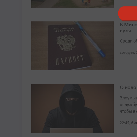
В Мино
вузы
Среди о
сегодня, 
О ново
Злоумыш
«службу
чтобы в
22:45, 6 