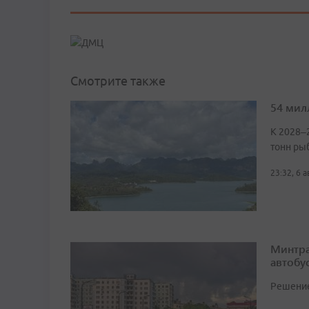
Смотрите также
54 мил
К 2028–
тонн ры
23:32, 6 
Минтра
автобу
Решение 