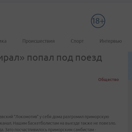
ика
Происшествия
Спорт
Интервью
рал» попал под поезд
Общество
авский "Локомотив" у себя дома разгромил приморскую
 канал. Нашим баскетболистам на выезде также не повезло.
да. Зато посчастливилось приморским самбистам -