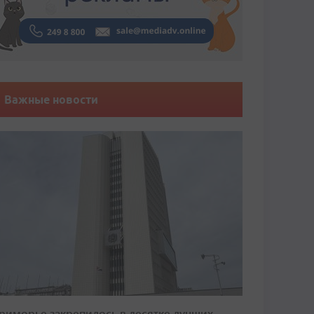
Важные новости
риморье закрепилось в десятке лучших