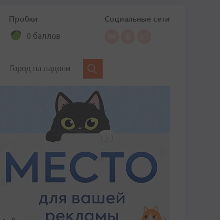
Пробки
Социальные сети
0 баллов
Город на ладони