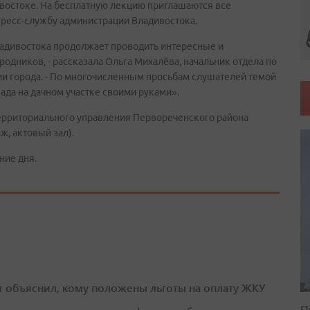
ивостоке. На бесплатную лекцию приглашаются все
пресс-службу администрации Владивостока.
адивостока продолжает проводить интересные и
одников, - рассказала Ольга Михалёва, начальник отдела по
и города. - По многочисленным просьбам слушателей темой
сада на дачном участке своими руками».
территориального управления Первореченского района
ж, актовый зал).
ние дня.
т объяснил, кому положены льготы на оплату ЖКУ
П