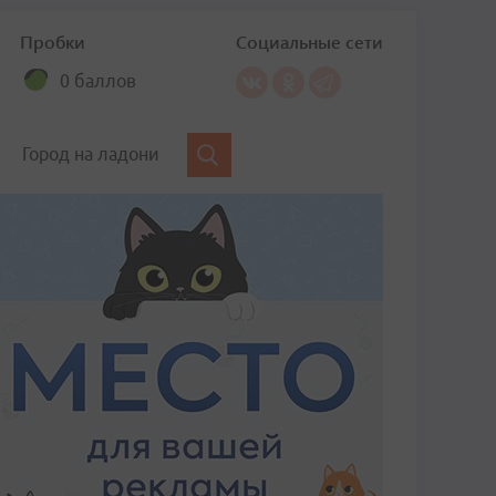
Пробки
Социальные сети
0 баллов
Город на ладони