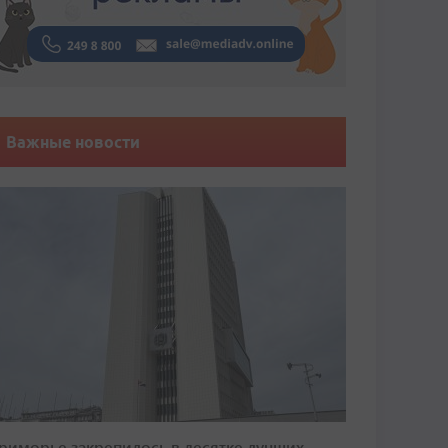
Важные новости
риморье закрепилось в десятке лучших