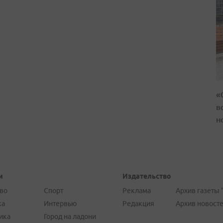
«
в
н
и
Издательство
во
Спорт
Реклама
Архив газеты 
ка
Интервью
Редакция
Архив новост
ика
Город на ладони