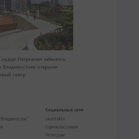
Сердце Патрокла» забилось:
о Владивостоке открыли
овый сквер
Социальные сети
"Владивосток"
vkontakte
ей
Одноклассники
Телеграм