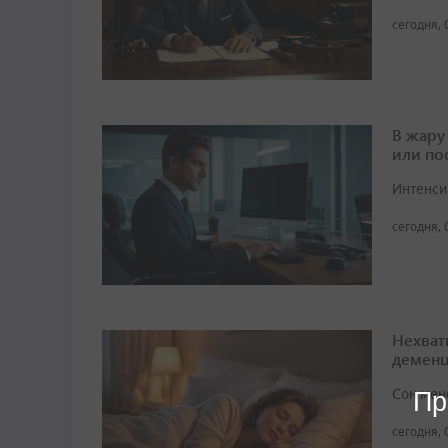
сегодня, 
В жару
или по
Интенси
сегодня, 
Нехват
демен
Сон мен
Пр
сегодня, 