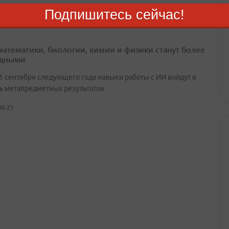
Подпишитесь сейчас!
математики, биологии, химии и физики станут более
адными
 1 сентября следующего года навыки работы с ИИ войдут в
ь метапредметных результатов
06:21