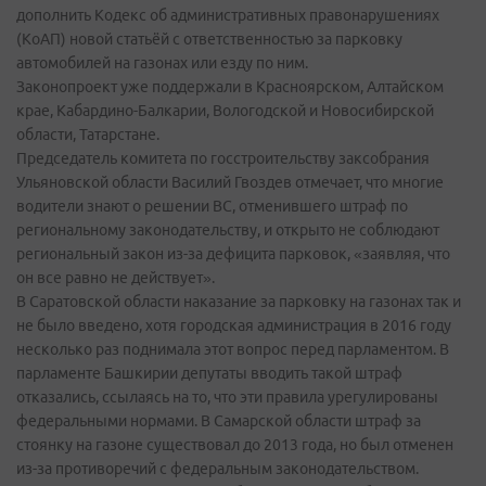
дополнить Кодекс об административных правонарушениях
(КоАП) новой статьёй с ответственностью за парковку
автомобилей на газонах или езду по ним.
Законопроект уже поддержали в Красноярском, Алтайском
крае, Кабардино-Балкарии, Вологодской и Новосибирской
области, Татарстане.
Председатель комитета по госстроительству заксобрания
Ульяновской области Василий Гвоздев отмечает, что многие
водители знают о решении ВС, отменившего штраф по
региональному законодательству, и открыто не соблюдают
региональный закон из-за дефицита парковок, «заявляя, что
он все равно не действует».
В Саратовской области наказание за парковку на газонах так и
не было введено, хотя городская администрация в 2016 году
несколько раз поднимала этот вопрос перед парламентом. В
парламенте Башкирии депутаты вводить такой штраф
отказались, ссылаясь на то, что эти правила урегулированы
федеральными нормами. В Самарской области штраф за
стоянку на газоне существовал до 2013 года, но был отменен
из-за противоречий с федеральным законодательством.