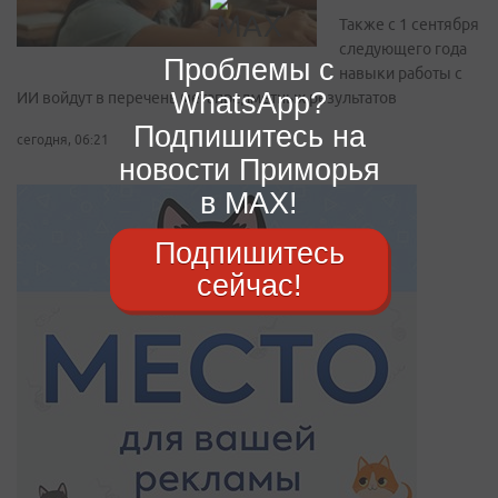
Также с 1 сентября
следующего года
Проблемы с
навыки работы с
WhatsApp?
ИИ войдут в перечень метапредметных результатов
Подпишитесь на
сегодня, 06:21
новости Приморья
в MAX!
Подпишитесь
сейчас!