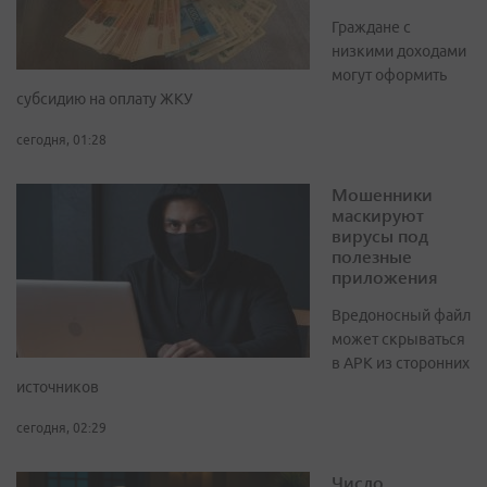
Граждане с
низкими доходами
могут оформить
субсидию на оплату ЖКУ
сегодня, 01:28
Мошенники
маскируют
вирусы под
полезные
приложения
Вредоносный файл
может скрываться
в APK из сторонних
источников
сегодня, 02:29
Число