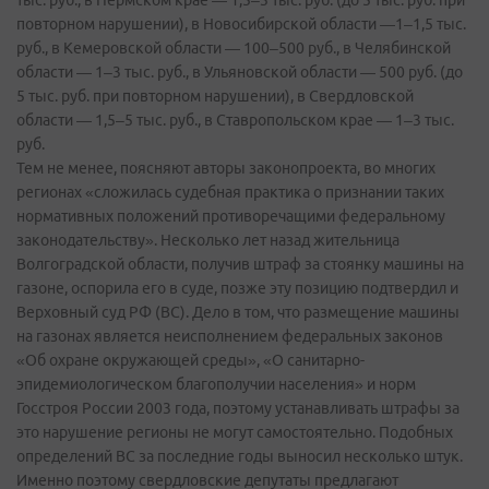
тыс. руб., в Пермском крае — 1,5–3 тыс. руб. (до 5 тыс. руб. при
повторном нарушении), в Новосибирской области —1–1,5 тыс.
руб., в Кемеровской области — 100–500 руб., в Челябинской
области — 1–3 тыс. руб., в Ульяновской области — 500 руб. (до
5 тыс. руб. при повторном нарушении), в Свердловской
области — 1,5–5 тыс. руб., в Ставропольском крае — 1–3 тыс.
руб.
Тем не менее, поясняют авторы законопроекта, во многих
регионах «сложилась судебная практика о признании таких
нормативных положений противоречащими федеральному
законодательству». Несколько лет назад жительница
Волгоградской области, получив штраф за стоянку машины на
газоне, оспорила его в суде, позже эту позицию подтвердил и
Верховный суд РФ (ВС). Дело в том, что размещение машины
на газонах является неисполнением федеральных законов
«Об охране окружающей среды», «О санитарно-
эпидемиологическом благополучии населения» и норм
Госстроя России 2003 года, поэтому устанавливать штрафы за
это нарушение регионы не могут самостоятельно. Подобных
определений ВС за последние годы выносил несколько штук.
Именно поэтому свердловские депутаты предлагают