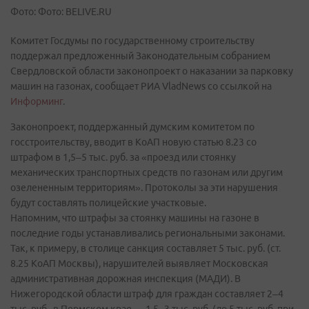
Фото: Фото: BELIVE.RU
Комитет Госдумы по государственному строительству
поддержал предложенный Законодательным собранием
Свердловской области законопроект о наказании за парковку
машин на газонах, сообщает РИА VladNews со ссылкой на
Информинг
.
Законопроект, поддержанный думским комитетом по
госстроительству, вводит в КоАП новую статью 8.23 со
штрафом в 1,5–5 тыс. руб. за «проезд или стоянку
механических транспортных средств по газонам или другим
озелененным территориям». Протоколы за эти нарушения
будут составлять полицейские участковые.
Напомним, что штрафы за стоянку машины на газоне в
последние годы устанавливались региональными законами.
Так, к примеру, в столице санкция составляет 5 тыс. руб. (ст.
8.25 КоАП Москвы), нарушителей выявляет Московская
административная дорожная инспекция (МАДИ). В
Нижегородской области штраф для граждан составляет 2–4