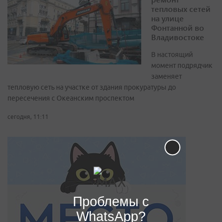
тепловых сетей
на улице
Фонтанной во
Владивостоке
В настоящий
момент подрядчик
заменяет
тепловую сеть на участке от здания прокуратуры до
пересечения с Океанским проспектом
сегодня, 11:11
Проблемы с
WhatsApp?