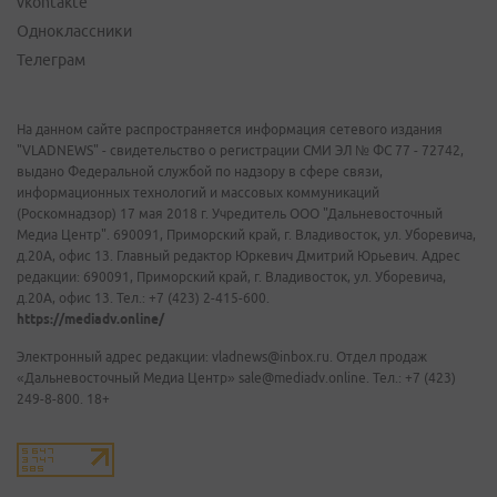
vkontakte
Одноклассники
Телеграм
На данном сайте распространяется информация сетевого издания
"VLADNEWS" - свидетельство о регистрации СМИ ЭЛ № ФС 77 - 72742,
выдано Федеральной службой по надзору в сфере связи,
информационных технологий и массовых коммуникаций
(Роскомнадзор) 17 мая 2018 г. Учредитель ООО "Дальневосточный
Медиа Центр". 690091, Приморский край, г. Владивосток, ул. Уборевича,
д.20А, офис 13. Главный редактор Юркевич Дмитрий Юрьевич. Адрес
редакции: 690091, Приморский край, г. Владивосток, ул. Уборевича,
д.20А, офис 13. Тел.: +7 (423) 2-415-600.
https://mediadv.online/
Электронный адрес редакции: vladnews@inbox.ru. Отдел продаж
«Дальневосточный Медиа Центр» sale@mediadv.online. Тел.: +7 (423)
249-8-800. 18+