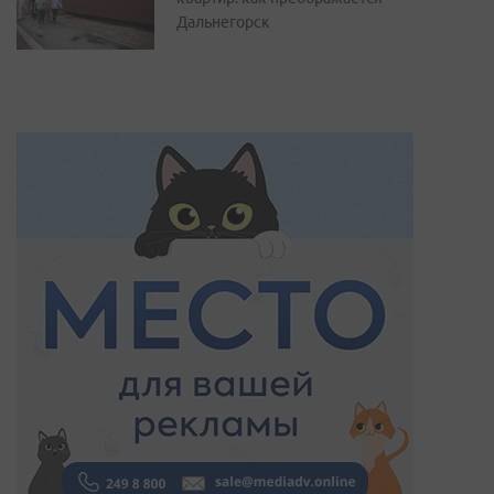
Дальнегорск