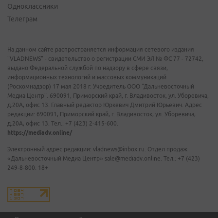
Одноклассники
Телеграм
На данном сайте распространяется информация сетевого издания
"VLADNEWS" - свидетельство о регистрации СМИ ЭЛ № ФС 77 - 72742,
выдано Федеральной службой по надзору в сфере связи,
информационных технологий и массовых коммуникаций
(Роскомнадзор) 17 мая 2018 г. Учредитель ООО "Дальневосточный
Медиа Центр". 690091, Приморский край, г. Владивосток, ул. Уборевича,
д.20А, офис 13. Главный редактор Юркевич Дмитрий Юрьевич. Адрес
редакции: 690091, Приморский край, г. Владивосток, ул. Уборевича,
д.20А, офис 13. Тел.: +7 (423) 2-415-600.
https://mediadv.online/
Электронный адрес редакции: vladnews@inbox.ru. Отдел продаж
«Дальневосточный Медиа Центр» sale@mediadv.online. Тел.: +7 (423)
249-8-800. 18+