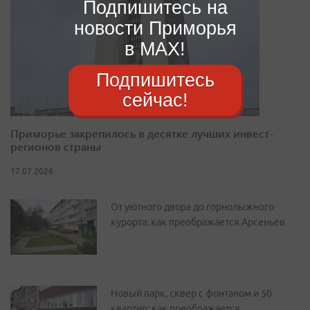
Подпишитесь на
новости Приморья
в MAX!
Подпишитесь
сейчас!
Приморье закрепилось в десятке лучших инвест-
регионов страны
17.07.2026
От уютного двора до горнолыжного
курорта: как преображается Арсеньев
Новый парк, сквер с фонтаном и 50
квартир: как преображается