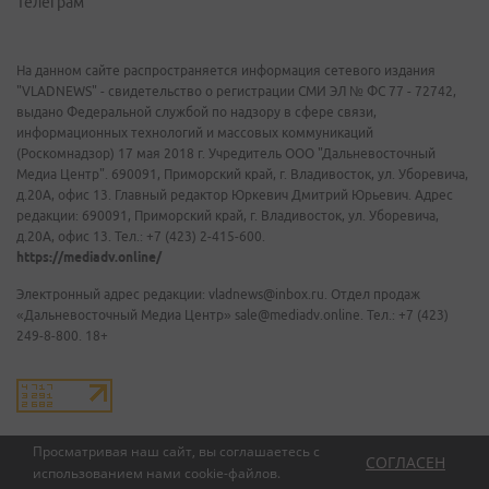
Телеграм
На данном сайте распространяется информация сетевого издания
"VLADNEWS" - свидетельство о регистрации СМИ ЭЛ № ФС 77 - 72742,
выдано Федеральной службой по надзору в сфере связи,
информационных технологий и массовых коммуникаций
(Роскомнадзор) 17 мая 2018 г. Учредитель ООО "Дальневосточный
Медиа Центр". 690091, Приморский край, г. Владивосток, ул. Уборевича,
д.20А, офис 13. Главный редактор Юркевич Дмитрий Юрьевич. Адрес
редакции: 690091, Приморский край, г. Владивосток, ул. Уборевича,
д.20А, офис 13. Тел.: +7 (423) 2-415-600.
https://mediadv.online/
Электронный адрес редакции: vladnews@inbox.ru. Отдел продаж
«Дальневосточный Медиа Центр» sale@mediadv.online. Тел.: +7 (423)
249-8-800. 18+
Просматривая наш сайт, вы соглашаетесь с
СОГЛАСЕН
использованием нами
cookie-файлов
.