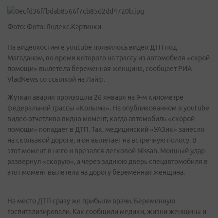
Фото: Фото: Яндекс.Картинки
На видеохостинге youtube появилось видео ДТП под
Магаданом, во время которого на трассу из автомобиля «скрой
помощи» вылетела беременная женщина, сообщает РИА
VladNews со ссылкой на
Лайф
.
Жуткая авария произошла 26 января на 9-м километре
федеральной трассы «Колыма». На опубликованном в youtube
видео отчетливо видно момент, когда автомобиль «скорой
помощи» попадает в ДТП. Так, медицинский «УАЗик» занесло
на скользкой дороге, и он вылетает на встречную полосу. В
этот момент в него и врезался легковой Nissan. Мощный удар
развернул «скорую», а через заднюю дверь спецавтомобиля в
этот момент вылетела на дорогу беременная женщина.
На место ДТП сразу же прибыли врачи. Беременную
госпитализировали. Как сообщили медики, жизни женщины и