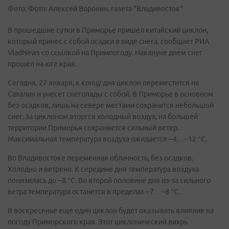
Фото: Фото: Алексей Воронин, газета "Владивосток"
В прошедшие сутки в Приморье пришел китайский циклон,
который принес с собой осадки в виде снега, сообщает РИА
VladNews со ссылкой на Примпогоду. Накануне днем снег
прошел на юге края.
Сегодня, 27 января, к концу дня циклон переместится на
Сахалин и унесет снегопады с собой. В Приморье в основном
без осадков, лишь на севере местами сохранится небольшой
снег. За циклоном вторгся холодный воздух, на большей
территории Приморья сохраняется сильный ветер.
Максимальная температура воздуха ожидается −4…−12 °С.
Во Владивостоке переменная облачность, без осадков.
Холодно и ветрено. К середине дня температура воздуха
понизилась до −8 °С. Во второй половине дня из-за сильного
ветра температура останется в пределах −7…−8 °С.
В воскресенье еще один циклон будет оказывать влияние на
погоду Приморского края. Этот циклонический вихрь