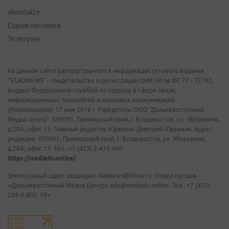
vkontakte
Одноклассники
Телеграм
На данном сайте распространяется информация сетевого издания
"VLADNEWS" - свидетельство о регистрации СМИ ЭЛ № ФС 77 - 72742,
выдано Федеральной службой по надзору в сфере связи,
информационных технологий и массовых коммуникаций
(Роскомнадзор) 17 мая 2018 г. Учредитель ООО "Дальневосточный
Медиа Центр". 690091, Приморский край, г. Владивосток, ул. Уборевича,
д.20А, офис 13. Главный редактор Юркевич Дмитрий Юрьевич. Адрес
редакции: 690091, Приморский край, г. Владивосток, ул. Уборевича,
д.20А, офис 13. Тел.: +7 (423) 2-415-600.
https://mediadv.online/
Электронный адрес редакции: vladnews@inbox.ru. Отдел продаж
«Дальневосточный Медиа Центр» sale@mediadv.online. Тел.: +7 (423)
249-8-800. 18+