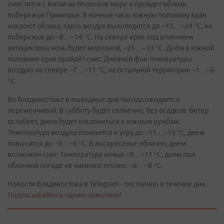
сместится с Китая на Японское море и пройдет вблизи
побережья Приморья. В ночные часы южную половину края
накроют облака, здесь воздух выхолодится до −15…−24 °С, на
побережье до −8…−14 °С. На севере края под влиянием
антициклона ночь будет морозной, −25…−33 °С. Днём в южной
половине края пройдёт снег. Дневной фон температуры
воздуха на севере −7…−11 °С, на остальной территории −1…−6
°С.
Во Владивостоке в выходные дни погода ожидается
переменчивой. В субботу будет солнечно, без осадков. Ветер
ослабеет, днем будет отклоняться к южным румбам.
Температура воздуха понизится к утру до −11…−13 °С, днем
повысится до −4…−6 °С. В воскресенье облачно, днем
возможен снег. Температура ночью −9…−11 °С, днем при
облачной погоде не намного теплее: −6…−8 °С.
Новости Владивостока в Telegram - постоянно в течение дня.
Подписывайтесь одним нажатием!